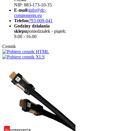
NIP: 883-173-10-35
E-mail:
info@dc-
components.eu
Telefon
793-009-041
Godziny działania
sklepu
poniedziałek - piątek:
9.00 - 16.00
Cennik