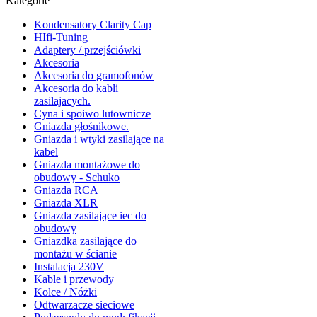
Kategorie
Kondensatory Clarity Cap
HIfi-Tuning
Adaptery / przejściówki
Akcesoria
Akcesoria do gramofonów
Akcesoria do kabli
zasilajacych.
Cyna i spoiwo lutownicze
Gniazda głośnikowe.
Gniazda i wtyki zasilające na
kabel
Gniazda montażowe do
obudowy - Schuko
Gniazda RCA
Gniazda XLR
Gniazda zasilające iec do
obudowy
Gniazdka zasilające do
montażu w ścianie
Instalacja 230V
Kable i przewody
Kolce / Nóżki
Odtwarzacze sieciowe