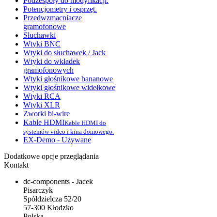
Podzespoły do modyfikacji.
Potencjometry i osprzęt.
Przedwzmacniacze
gramofonowe
Słuchawki
Wtyki BNC
Wtyki do słuchawek / Jack
Wtyki do wkładek
gramofonowych
Wtyki głośnikowe bananowe
Wtyki głośnikowe widełkowe
Wtyki RCA
Wtyki XLR
Zworki bi-wire
Kable HDMI
Kable HDMI do
systemów video i kina domowego.
EX-Demo - Używane
Dodatkowe opcje przeglądania
Kontakt
dc-components - Jacek
Pisarczyk
Spółdzielcza 52/20
57-300 Kłodzko
Polska