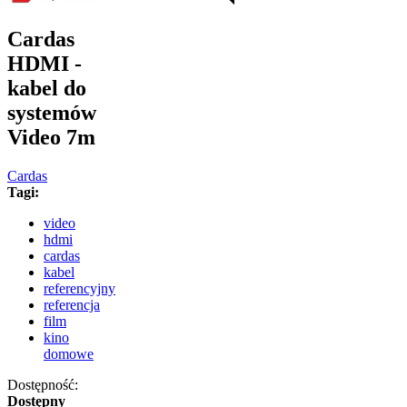
Cardas
HDMI -
kabel do
systemów
Video 7m
Cardas
Tagi:
video
hdmi
cardas
kabel
referencyjny
referencja
film
kino
domowe
Dostępność:
Dostępny