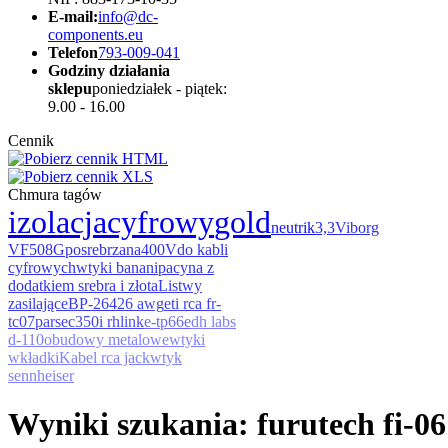
E-mail:
info@dc-
components.eu
Telefon
793-009-041
Godziny działania
sklepu
poniedziałek - piątek:
9.00 - 16.00
Cennik
Chmura tagów
izolacja
cyfrowy
gold
neutrik
3,3
Viborg
VF508G
posrebrzana
400V
do kabli
cyfrowych
wtyki banan
ipa
cyna z
dodatkiem srebra i złota
Listwy
zasilające
BP-264
26 awg
eti rca fr-
tc07
parsec
350i rh
link
e-tp66e
dh labs
d-110
obudowy metalowe
wtyki
wkładki
Kabel rca jack
wtyk
sennheiser
Wyniki szukania: furutech fi-06