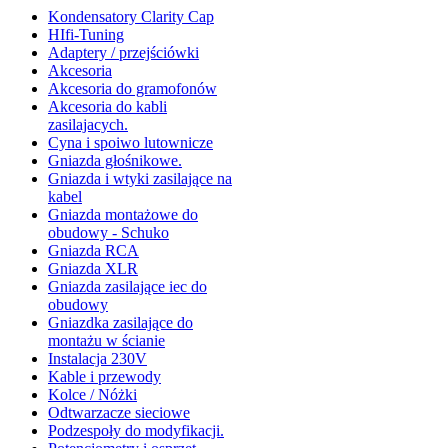
Kondensatory Clarity Cap
HIfi-Tuning
Adaptery / przejściówki
Akcesoria
Akcesoria do gramofonów
Akcesoria do kabli
zasilajacych.
Cyna i spoiwo lutownicze
Gniazda głośnikowe.
Gniazda i wtyki zasilające na
kabel
Gniazda montażowe do
obudowy - Schuko
Gniazda RCA
Gniazda XLR
Gniazda zasilające iec do
obudowy
Gniazdka zasilające do
montażu w ścianie
Instalacja 230V
Kable i przewody
Kolce / Nóżki
Odtwarzacze sieciowe
Podzespoły do modyfikacji.