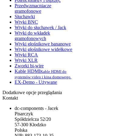
Potencjometry i osprzęt.
Przedwzmacniacze
gramofonowe
Słuchawki
Wtyki BNC
Wtyki do słuchawek / Jack
Wtyki do wkładek
gramofonowych
Wtyki głośnikowe bananowe
Wtyki głośnikowe widełkowe
Wtyki RCA
Wtyki XLR
Zworki bi-wire
Kable HDMI
Kable HDMI do
systemów video i kina domowego.
EX-Demo - Używane
Dodatkowe opcje przeglądania
Kontakt
dc-components - Jacek
Pisarczyk
Spółdzielcza 52/20
57-300 Kłodzko
Polska
NIP: 883-173-10-35