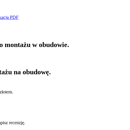
kacja PDF
 do montażu w obudowie.
tażu na obudowę.
złotem.
pisz recenzję.