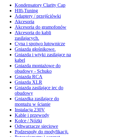
Kondensatory Clarity Cap
HIfi-Tuning
Adaptery / przejściówki
Akcesoria
Akcesoria do gramofonów
Akcesoria do kabli
zasilajacych.
Cyna i spoiwo lutownicze
Gniazda głośnikowe.
Gniazda i wtyki zasilające na
kabel
Gniazda montażowe do
obudowy - Schuko
Gniazda RCA
Gniazda XLR
Gniazda zasilające iec do
obudowy
Gniazdka zasilające do
montażu w ścianie
Instalacja 230V
Kable i przewody
Kolce / Nóżki
Odtwarzacze sieciowe
Podzespoły do modyfikacji.