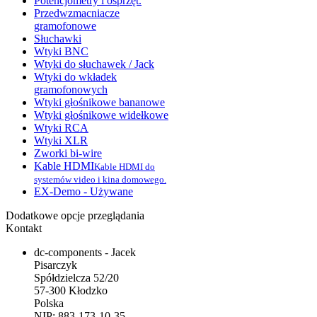
Potencjometry i osprzęt.
Przedwzmacniacze
gramofonowe
Słuchawki
Wtyki BNC
Wtyki do słuchawek / Jack
Wtyki do wkładek
gramofonowych
Wtyki głośnikowe bananowe
Wtyki głośnikowe widełkowe
Wtyki RCA
Wtyki XLR
Zworki bi-wire
Kable HDMI
Kable HDMI do
systemów video i kina domowego.
EX-Demo - Używane
Dodatkowe opcje przeglądania
Kontakt
dc-components - Jacek
Pisarczyk
Spółdzielcza 52/20
57-300 Kłodzko
Polska
NIP: 883-173-10-35