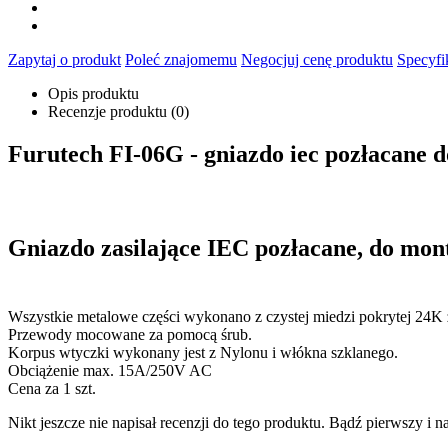
Zapytaj o produkt
Poleć znajomemu
Negocjuj cenę produktu
Specyfi
Opis produktu
Recenzje produktu (0)
Furutech FI-06G - gniazdo iec pozłacane
Gniazdo zasilające IEC pozłacane, do mon
Wszystkie metalowe części wykonano z czystej miedzi pokrytej 24K 
Przewody mocowane za pomocą śrub.
Korpus wtyczki wykonany jest z Nylonu i włókna szklanego.
Obciążenie max. 15A/250V AC
Cena za 1 szt.
Nikt jeszcze nie napisał recenzji do tego produktu. Bądź pierwszy i na