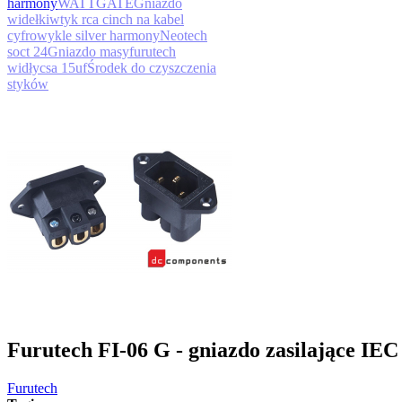
harmony
WATTGATE
Gniazdo
widełki
wtyk rca cinch na kabel
cyfrowy
kle silver harmony
Neotech
soct 24
Gniazdo masy
furutech
widły
csa 15uf
Środek do czyszczenia
styków
Furutech FI-06 G - gniazdo zasilające IE
Furutech