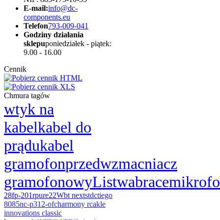
E-mail:
info@dc-
components.eu
Telefon
793-009-041
Godziny działania
sklepu
poniedziałek - piątek:
9.00 - 16.00
Cennik
Chmura tagów
wtyk na
kabel
kabel do
prądu
kabel
gramofon
przedwzmacniacz
gramofonowy
Listwa
brace
mikrof
28
fp-201r
pure22
Wbt next
stdct
iego
8085
nc-p312-ofc
harmony rca
kle
innovations classic