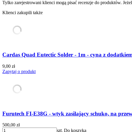
Tylko zarejestrowani klienci mogą pisać recenzje do produktów. Jeżeli
Klienci zakupili także
Cardas Quad Eutectic Solder - 1m - cyna z dodatkiem
9,00 zł
Zapytaj o produkt
Furutech FI-E38G - wtyk zasilający schuko, na prz
500,00 zł
szt.
Do koszyka