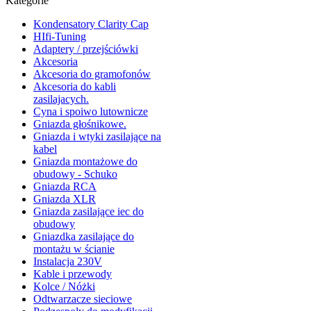
Kategorie
Kondensatory Clarity Cap
HIfi-Tuning
Adaptery / przejściówki
Akcesoria
Akcesoria do gramofonów
Akcesoria do kabli
zasilajacych.
Cyna i spoiwo lutownicze
Gniazda głośnikowe.
Gniazda i wtyki zasilające na
kabel
Gniazda montażowe do
obudowy - Schuko
Gniazda RCA
Gniazda XLR
Gniazda zasilające iec do
obudowy
Gniazdka zasilające do
montażu w ścianie
Instalacja 230V
Kable i przewody
Kolce / Nóżki
Odtwarzacze sieciowe