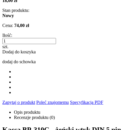
18,00 zł
Stan produktu:
Nowy
Cena:
74,00 zł
Ilość:
szt.
Dodaj do koszyka
dodaj do schowka
Zapytaj o produkt
Poleć znajomemu
Specyfikacja PDF
Opis produktu
Recenzje produktu (0)
Kacsa BP-310G - żeński wtyk DIN 5 pin