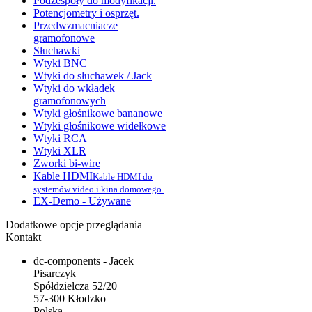
Podzespoły do modyfikacji.
Potencjometry i osprzęt.
Przedwzmacniacze
gramofonowe
Słuchawki
Wtyki BNC
Wtyki do słuchawek / Jack
Wtyki do wkładek
gramofonowych
Wtyki głośnikowe bananowe
Wtyki głośnikowe widełkowe
Wtyki RCA
Wtyki XLR
Zworki bi-wire
Kable HDMI
Kable HDMI do
systemów video i kina domowego.
EX-Demo - Używane
Dodatkowe opcje przeglądania
Kontakt
dc-components - Jacek
Pisarczyk
Spółdzielcza 52/20
57-300 Kłodzko
Polska