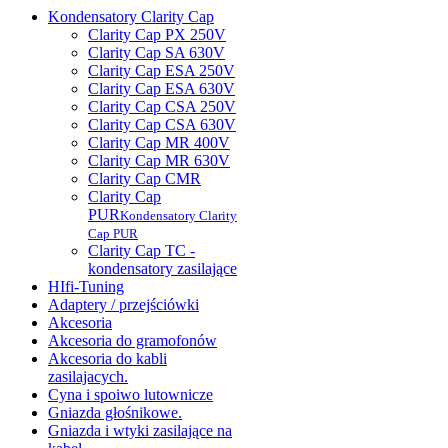
Kondensatory Clarity Cap
Clarity Cap PX 250V
Clarity Cap SA 630V
Clarity Cap ESA 250V
Clarity Cap ESA 630V
Clarity Cap CSA 250V
Clarity Cap CSA 630V
Clarity Cap MR 400V
Clarity Cap MR 630V
Clarity Cap CMR
Clarity Cap
PUR
Kondensatory Clarity
Cap PUR
Clarity Cap TC -
kondensatory zasilające
HIfi-Tuning
Adaptery / przejściówki
Akcesoria
Akcesoria do gramofonów
Akcesoria do kabli
zasilajacych.
Cyna i spoiwo lutownicze
Gniazda głośnikowe.
Gniazda i wtyki zasilające na