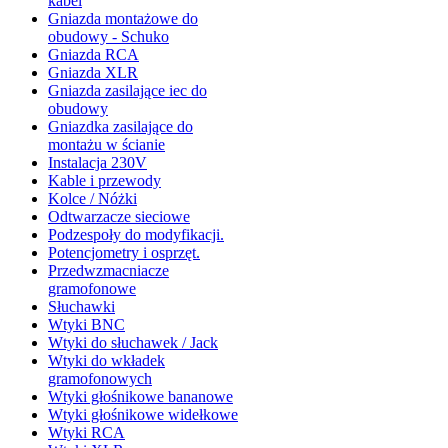
kabel
Gniazda montażowe do
obudowy - Schuko
Gniazda RCA
Gniazda XLR
Gniazda zasilające iec do
obudowy
Gniazdka zasilające do
montażu w ścianie
Instalacja 230V
Kable i przewody
Kolce / Nóżki
Odtwarzacze sieciowe
Podzespoły do modyfikacji.
Potencjometry i osprzęt.
Przedwzmacniacze
gramofonowe
Słuchawki
Wtyki BNC
Wtyki do słuchawek / Jack
Wtyki do wkładek
gramofonowych
Wtyki głośnikowe bananowe
Wtyki głośnikowe widełkowe
Wtyki RCA