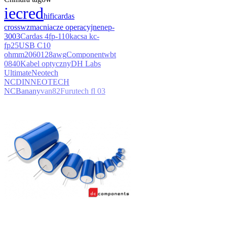
iec
red
hifi
cardas
cross
wzmacniacze operacyjne
nep-
3003
Cardas 4
fp-110
kacsa kc-
fp25
USB C
10
ohm
m20
601
28awg
Component
wbt
0840
Kabel optyczny
DH Labs
Ultimate
Neotech
NC
DIN
NEOTECH
NC
Banany
van
82
Furutech fl 03