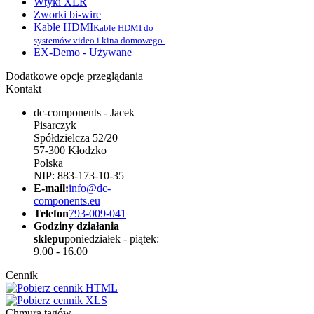
Wtyki XLR
Zworki bi-wire
Kable HDMI
Kable HDMI do
systemów video i kina domowego.
EX-Demo - Używane
Dodatkowe opcje przeglądania
Kontakt
dc-components - Jacek
Pisarczyk
Spółdzielcza 52/20
57-300 Kłodzko
Polska
NIP: 883-173-10-35
E-mail:
info@dc-
components.eu
Telefon
793-009-041
Godziny działania
sklepu
poniedziałek - piątek:
9.00 - 16.00
Cennik
Chmura tagów