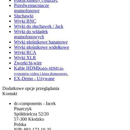
Potencjometry i osprzęt.
Przedwzmacniacze
gramofonowe
Słuchawki
Wtyki BNC
Wtyki do słuchawek / Jack
Wtyki do wkładek
gramofonowych
Wtyki głośnikowe bananowe
Wtyki głośnikowe widełkowe
Wtyki RCA
Wtyki XLR
Zworki bi-wire
Kable HDMI
Kable HDMI do
systemów video i kina domowego.
EX-Demo - Używane
Dodatkowe opcje przeglądania
Kontakt
dc-components - Jacek
Pisarczyk
Spółdzielcza 52/20
57-300 Kłodzko
Polska
NIP: 883-173-10-35