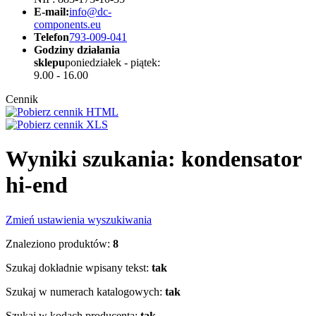
E-mail:
info@dc-
components.eu
Telefon
793-009-041
Godziny działania
sklepu
poniedziałek - piątek:
9.00 - 16.00
Cennik
Wyniki szukania: kondensator
hi-end
Zmień ustawienia wyszukiwania
Znaleziono produktów:
8
Szukaj dokładnie wpisany tekst:
tak
Szukaj w numerach katalogowych:
tak
Szukaj w kodach producenta:
tak