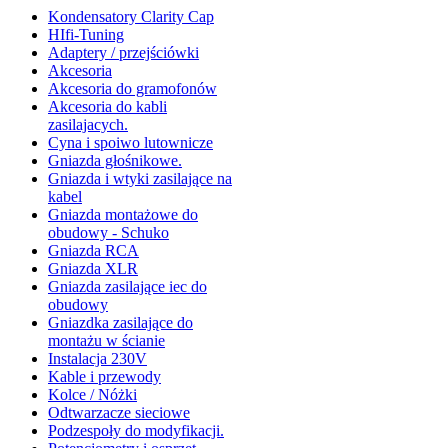
Kondensatory Clarity Cap
HIfi-Tuning
Adaptery / przejściówki
Akcesoria
Akcesoria do gramofonów
Akcesoria do kabli
zasilajacych.
Cyna i spoiwo lutownicze
Gniazda głośnikowe.
Gniazda i wtyki zasilające na
kabel
Gniazda montażowe do
obudowy - Schuko
Gniazda RCA
Gniazda XLR
Gniazda zasilające iec do
obudowy
Gniazdka zasilające do
montażu w ścianie
Instalacja 230V
Kable i przewody
Kolce / Nóżki
Odtwarzacze sieciowe
Podzespoły do modyfikacji.