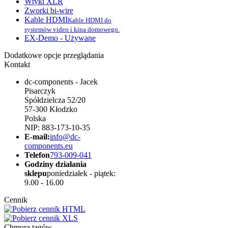
Wtyki XLR
Zworki bi-wire
Kable HDMI
Kable HDMI do
systemów video i kina domowego.
EX-Demo - Używane
Dodatkowe opcje przeglądania
Kontakt
dc-components - Jacek
Pisarczyk
Spółdzielcza 52/20
57-300 Kłodzko
Polska
NIP: 883-173-10-35
E-mail:
info@dc-
components.eu
Telefon
793-009-041
Godziny działania
sklepu
poniedziałek - piątek:
9.00 - 16.00
Cennik
Chmura tagów