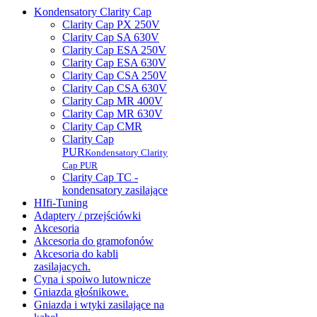
Kondensatory Clarity Cap
Clarity Cap PX 250V
Clarity Cap SA 630V
Clarity Cap ESA 250V
Clarity Cap ESA 630V
Clarity Cap CSA 250V
Clarity Cap CSA 630V
Clarity Cap MR 400V
Clarity Cap MR 630V
Clarity Cap CMR
Clarity Cap
PUR
Kondensatory Clarity
Cap PUR
Clarity Cap TC -
kondensatory zasilające
HIfi-Tuning
Adaptery / przejściówki
Akcesoria
Akcesoria do gramofonów
Akcesoria do kabli
zasilajacych.
Cyna i spoiwo lutownicze
Gniazda głośnikowe.
Gniazda i wtyki zasilające na