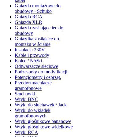
kabel
Gniazda montażowe do
obudowy - Schuko
Gniazda RCA
Gniazda XLR
Gniazda zasilające iec do
obudowy
Gniazdka zasilające do
montażu w ścianie
Instalacja 230V
Kable i przewody
Kolce / Nóżki
Odtwarzacze sieciowe
Podzespoły do modyfikacji.
Potencjometry i osprzęt.
Przedwzmacniacze
gramofonowe
Słuchawki
Wtyki BNC
Wtyki do słuchawek / Jack
Wtyki do wkładek
gramofonowych
Wtyki głośnikowe bananowe
Wtyki głośnikowe widełkowe
Wtyki RCA