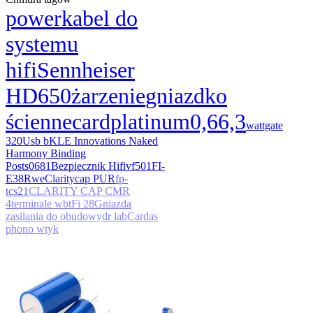
power
kabel do
systemu
hifi
Sennheiser
HD650
żarzenie
gniazdko
ścienne
card
platinum
0,6
6,3
wattgate
320
Usb b
KLE Innovations Naked
Harmony Binding
Posts
0681
Bezpiecznik Hifi
vf501
FI-
E38R
we
Claritycap PUR
fp-
tcs21
CLARITY CAP CMR
4
terminale wbt
Fi 28
Gniazda
zasilania do obudowy
dr lab
Cardas
phono wtyk