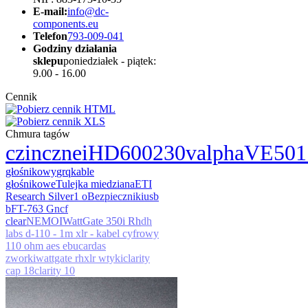
E-mail:
info@dc-
components.eu
Telefon
793-009-041
Godziny działania
sklepu
poniedziałek - piątek:
9.00 - 16.00
Cennik
Chmura tagów
czincz
nei
HD600
230v
alpha
VE501
głośnikowy
grq
kable
głośnikowe
Tulejka miedziana
ETI
Research Silver
1 o
Bezpieczniki
usb
b
FT-763 G
ncf
clear
NEMOI
WattGate 350i Rh
dh
labs d-110 - 1m xlr - kabel cyfrowy
110 ohm aes ebu
cardas
zworki
wattgate rh
xlr wtyki
clarity
cap 18
clarity 10