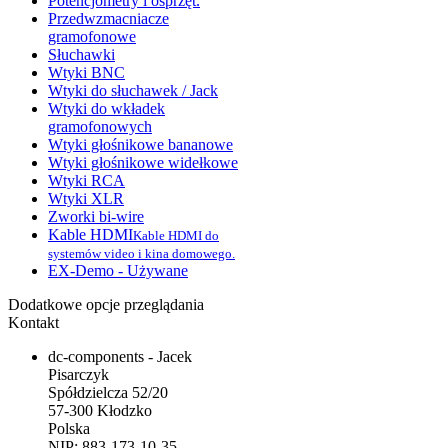
Potencjometry i osprzęt.
Przedwzmacniacze
gramofonowe
Słuchawki
Wtyki BNC
Wtyki do słuchawek / Jack
Wtyki do wkładek
gramofonowych
Wtyki głośnikowe bananowe
Wtyki głośnikowe widełkowe
Wtyki RCA
Wtyki XLR
Zworki bi-wire
Kable HDMI
Kable HDMI do
systemów video i kina domowego.
EX-Demo - Używane
Dodatkowe opcje przeglądania
Kontakt
dc-components - Jacek
Pisarczyk
Spółdzielcza 52/20
57-300 Kłodzko
Polska
NIP: 883-173-10-35