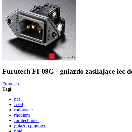
Furutech FI-09G - gniazdo zasilające iec 
Furutech
Tagi:
ncf
fi-09
rodowane
rhodium
furutech inlet
gniazdo prądowe
prąd