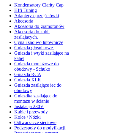
Kondensatory Clarity Cap
HIfi-Tuning
Adaptery / przejściówki
Akcesoria
Akcesoria do gramofonów
Akcesoria do kabli
zasilajacych.
Cyna i spoiwo lutownicze
Gniazda głośnikowe.
Gniazda i wtyki zasilające na
kabel
Gniazda montażowe do
obudowy - Schuko
Gniazda RCA
Gniazda XLR
Gniazda zasilające iec do
obudowy
Gniazdka zasilające do
montażu w ścianie
Instalacja 230V
Kable i przewody
Kolce / Nóżki
Odtwarzacze sieciowe
Podzespoły do modyfikacji.