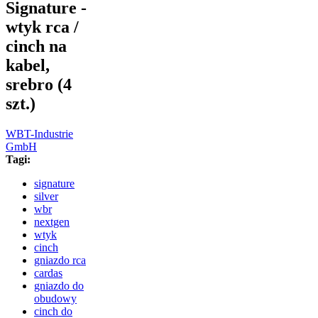
Signature -
wtyk rca /
cinch na
kabel,
srebro (4
szt.)
WBT-Industrie
GmbH
Tagi:
signature
silver
wbr
nextgen
wtyk
cinch
gniazdo rca
cardas
gniazdo do
obudowy
cinch do