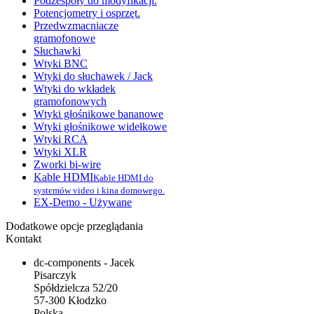
Podzespoły do modyfikacji.
Potencjometry i osprzęt.
Przedwzmacniacze
gramofonowe
Słuchawki
Wtyki BNC
Wtyki do słuchawek / Jack
Wtyki do wkładek
gramofonowych
Wtyki głośnikowe bananowe
Wtyki głośnikowe widełkowe
Wtyki RCA
Wtyki XLR
Zworki bi-wire
Kable HDMI
Kable HDMI do
systemów video i kina domowego.
EX-Demo - Używane
Dodatkowe opcje przeglądania
Kontakt
dc-components - Jacek
Pisarczyk
Spółdzielcza 52/20
57-300 Kłodzko
Polska