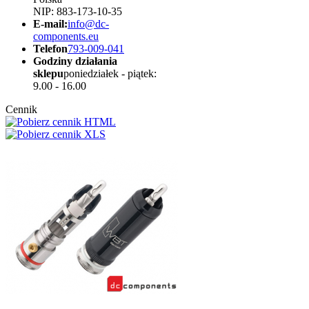
NIP: 883-173-10-35
E-mail:
info@dc-
components.eu
Telefon
793-009-041
Godziny działania
sklepu
poniedziałek - piątek:
9.00 - 16.00
Cennik