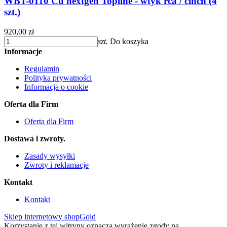
WBT-0110 Cu nextgen Topline - wtyk rca / cinch (4
szt.)
920,00 zł
szt.
Do koszyka
Informacje
Regulamin
Polityka prywatności
Informacja o cookie
Oferta dla Firm
Oferta dla Firm
Dostawa i zwroty.
Zasady wysyłki
Zwroty i reklamacje
Kontakt
Kontakt
Sklep internetowy shopGold
Korzystanie z tej witryny oznacza wyrażenie zgody na