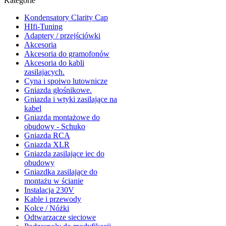
Kategorie
Kondensatory Clarity Cap
HIfi-Tuning
Adaptery / przejściówki
Akcesoria
Akcesoria do gramofonów
Akcesoria do kabli
zasilajacych.
Cyna i spoiwo lutownicze
Gniazda głośnikowe.
Gniazda i wtyki zasilające na
kabel
Gniazda montażowe do
obudowy - Schuko
Gniazda RCA
Gniazda XLR
Gniazda zasilające iec do
obudowy
Gniazdka zasilające do
montażu w ścianie
Instalacja 230V
Kable i przewody
Kolce / Nóżki
Odtwarzacze sieciowe