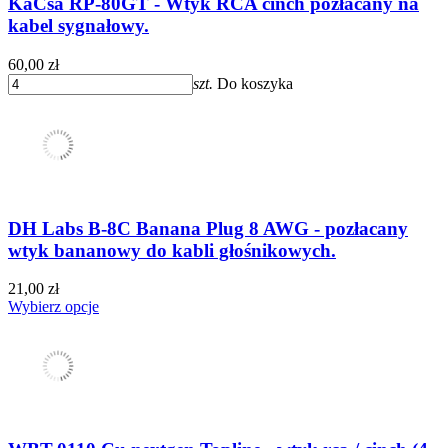
KaCsa RP-80GT - Wtyk RCA cinch pozłacany na
kabel sygnałowy.
60,00 zł
szt.
Do koszyka
DH Labs B-8C Banana Plug 8 AWG - pozłacany
wtyk bananowy do kabli głośnikowych.
21,00 zł
Wybierz opcje