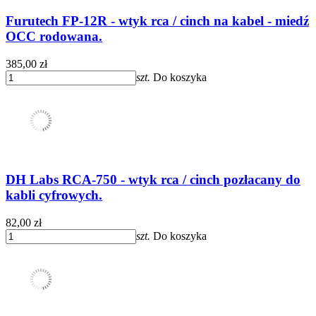
Furutech FP-12R - wtyk rca / cinch na kabel - miedź
OCC rodowana.
385,00 zł
szt.
Do koszyka
DH Labs RCA-750 - wtyk rca / cinch pozłacany do
kabli cyfrowych.
82,00 zł
szt.
Do koszyka