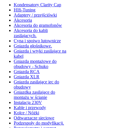
Kondensatory Clarity Cap
HIfi-Tuning
Adaptery / przejściówki
Akcesoria
Akcesoria do gramofonów
Akcesoria do kabli
zasilajacych.
Cyna i spoiwo lutownicze
Gniazda głośnikowe.
Gniazda i wtyki zasilające na
kabel
Gniazda montażowe do
obudowy - Schuko
Gniazda RCA
Gniazda XLR
Gniazda zasilające iec do
obudowy
Gniazdka zasilające do
montażu w ścianie
Instalacja 230V
Kable i przewody
Kolce / Nóżki
Odtwarzacze sieciowe
Podzespoły do modyfikacji.