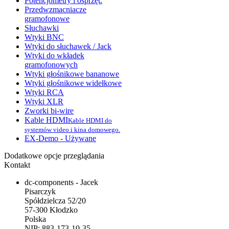
Potencjometry i osprzęt.
Przedwzmacniacze
gramofonowe
Słuchawki
Wtyki BNC
Wtyki do słuchawek / Jack
Wtyki do wkładek
gramofonowych
Wtyki głośnikowe bananowe
Wtyki głośnikowe widełkowe
Wtyki RCA
Wtyki XLR
Zworki bi-wire
Kable HDMI
Kable HDMI do
systemów video i kina domowego.
EX-Demo - Używane
Dodatkowe opcje przeglądania
Kontakt
dc-components - Jacek
Pisarczyk
Spółdzielcza 52/20
57-300 Kłodzko
Polska
NIP: 883-173-10-35