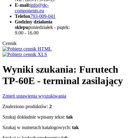
E-mail:
info@dc-
components.eu
Telefon
793-009-041
Godziny działania
sklepu
poniedziałek - piątek:
9.00 - 16.00
Cennik
Wyniki szukania: Furutech
TP-60E - terminal zasilający
Zmień ustawienia wyszukiwania
Znaleziono produktów:
2
Szukaj dokładnie wpisany tekst:
tak
Szukaj w numerach katalogowych:
tak
Szukaj w kodach producenta:
tak