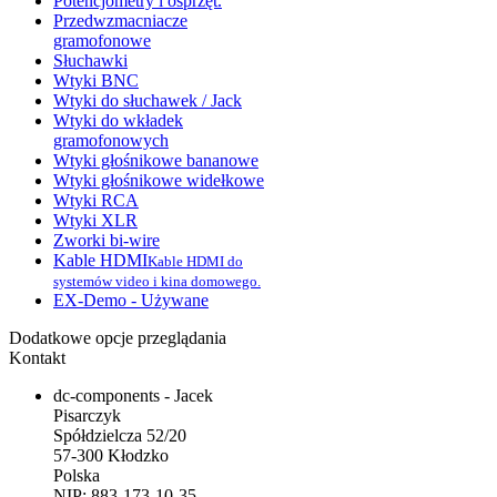
Potencjometry i osprzęt.
Przedwzmacniacze
gramofonowe
Słuchawki
Wtyki BNC
Wtyki do słuchawek / Jack
Wtyki do wkładek
gramofonowych
Wtyki głośnikowe bananowe
Wtyki głośnikowe widełkowe
Wtyki RCA
Wtyki XLR
Zworki bi-wire
Kable HDMI
Kable HDMI do
systemów video i kina domowego.
EX-Demo - Używane
Dodatkowe opcje przeglądania
Kontakt
dc-components - Jacek
Pisarczyk
Spółdzielcza 52/20
57-300 Kłodzko
Polska
NIP: 883-173-10-35