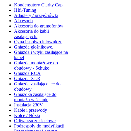
Kondensatory Clarity Cap
HIfi-Tuning
Adaptery / przejściówki
Akcesoria
Akcesoria do gramofonów
Akcesoria do kabli
zasilajacych.
Cyna i spoiwo lutownicze
Gniazda głośnikowe.
Gniazda i wtyki zasilające na
kabel
Gniazda montażowe do
obudowy - Schuko
Gniazda RCA
Gniazda XLR
Gniazda zasilające iec do
obudowy
Gniazdka zasilające do
montażu w ścianie
Instalacja 230V
Kable i przewody
Kolce / Nóżki
Odtwarzacze sieciowe
Podzespoły do modyfikacji.