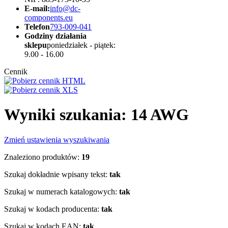
E-mail:
info@dc-
components.eu
Telefon
793-009-041
Godziny działania
sklepu
poniedziałek - piątek:
9.00 - 16.00
Cennik
Wyniki szukania: 14 AWG
Zmień ustawienia wyszukiwania
Znaleziono produktów:
19
Szukaj dokładnie wpisany tekst:
tak
Szukaj w numerach katalogowych:
tak
Szukaj w kodach producenta:
tak
Szukaj w kodach EAN:
tak