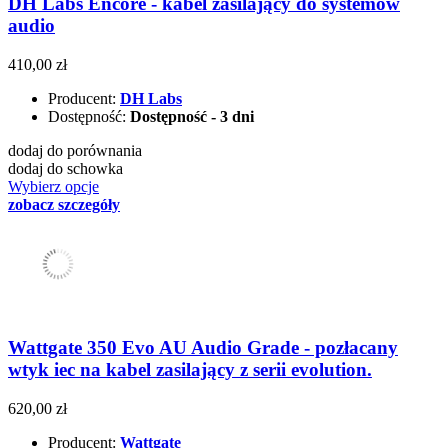
DH Labs Encore - kabel zasilający do systemów
audio
410,00 zł
Producent:
DH Labs
Dostępność:
Dostępność - 3 dni
dodaj do porównania
dodaj do schowka
Wybierz opcje
zobacz szczegóły
Wattgate 350 Evo AU Audio Grade - pozłacany
wtyk iec na kabel zasilający z serii evolution.
620,00 zł
Producent:
Wattgate