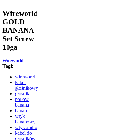
Wireworld
GOLD
BANANA
Set Screw
10ga
Wireworld
Tagi:
wireworld
kabel
głośnikowy
głośnik
hollow
banana
banan
wtyk
bananowy
wtyk audio
kabel do
głośników