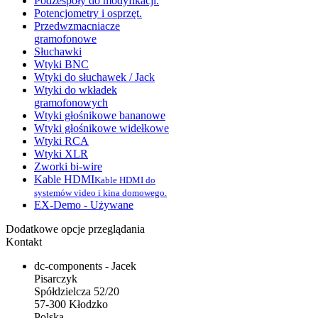
Podzespoły do modyfikacji.
Potencjometry i osprzęt.
Przedwzmacniacze
gramofonowe
Słuchawki
Wtyki BNC
Wtyki do słuchawek / Jack
Wtyki do wkładek
gramofonowych
Wtyki głośnikowe bananowe
Wtyki głośnikowe widełkowe
Wtyki RCA
Wtyki XLR
Zworki bi-wire
Kable HDMI
Kable HDMI do
systemów video i kina domowego.
EX-Demo - Używane
Dodatkowe opcje przeglądania
Kontakt
dc-components - Jacek
Pisarczyk
Spółdzielcza 52/20
57-300 Kłodzko
Polska