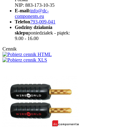
NIP: 883-173-10-35
E-mail:
info@dc-
components.eu
Telefon
793-009-041
Godziny działania
sklepu
poniedziałek - piątek:
9.00 - 16.00
Cennik