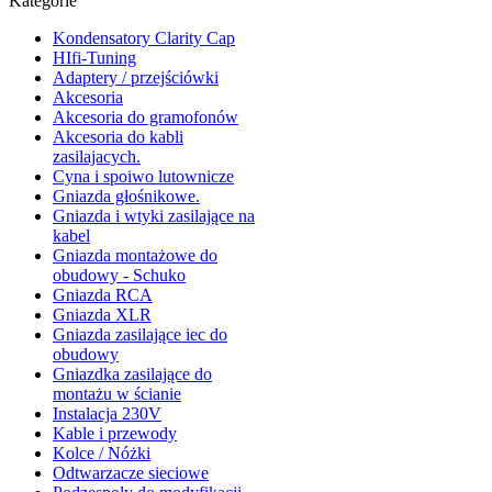
Kategorie
Kondensatory Clarity Cap
HIfi-Tuning
Adaptery / przejściówki
Akcesoria
Akcesoria do gramofonów
Akcesoria do kabli
zasilajacych.
Cyna i spoiwo lutownicze
Gniazda głośnikowe.
Gniazda i wtyki zasilające na
kabel
Gniazda montażowe do
obudowy - Schuko
Gniazda RCA
Gniazda XLR
Gniazda zasilające iec do
obudowy
Gniazdka zasilające do
montażu w ścianie
Instalacja 230V
Kable i przewody
Kolce / Nóżki
Odtwarzacze sieciowe