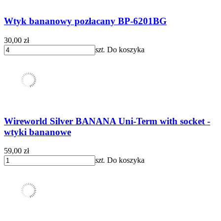
Wtyk bananowy pozłacany BP-6201BG
30,00 zł
szt.
Do koszyka
Wireworld Silver BANANA Uni-Term with socket -
wtyki bananowe
59,00 zł
szt.
Do koszyka