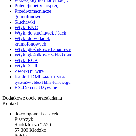
Podzespoły do modyfikacji.
Potencjometry i osprzęt.
Przedwzmacniacze
gramofonowe
Słuchawki
Wtyki BNC
Wtyki do słuchawek / Jack
Wtyki do wkładek
gramofonowych
Wtyki głośnikowe bananowe
Wtyki głośnikowe widełkowe
Wtyki RCA
Wtyki XLR
Zworki bi-wire
Kable HDMI
Kable HDMI do
systemów video i kina domowego.
EX-Demo - Używane
Dodatkowe opcje przeglądania
Kontakt
dc-components - Jacek
Pisarczyk
Spółdzielcza 52/20
57-300 Kłodzko
Polska