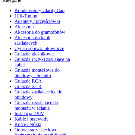
Kategorie
Kondensatory Clarity Cap
HIfi-Tuning
Adaptery / przejściówki
Akcesoria
Akcesoria do gramofonów
Akcesoria do kabli
zasilajacych.
Cyna i spoiwo lutownicze
Gniazda głośnikowe.
Gniazda i wtyki zasilające na
kabel
Gniazda montażowe do
obudowy - Schuko
Gniazda RCA
Gniazda XLR
Gniazda zasilające iec do
obudowy
Gniazdka zasilające do
montażu w ścianie
Instalacja 230V
Kable i przewody
Kolce / Nóżki
Odtwarzacze sieciowe