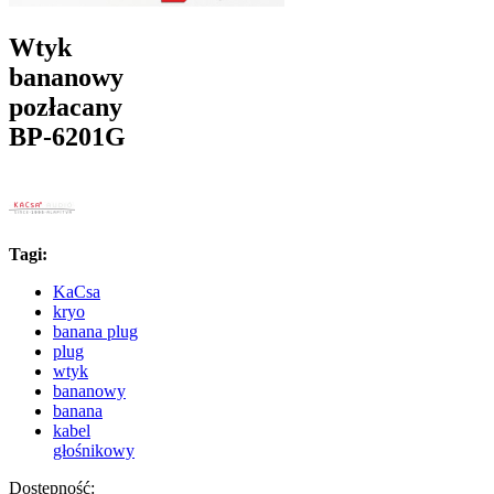
Wtyk
bananowy
pozłacany
BP-6201G
Tagi:
KaCsa
kryo
banana plug
plug
wtyk
bananowy
banana
kabel
głośnikowy
Dostępność: