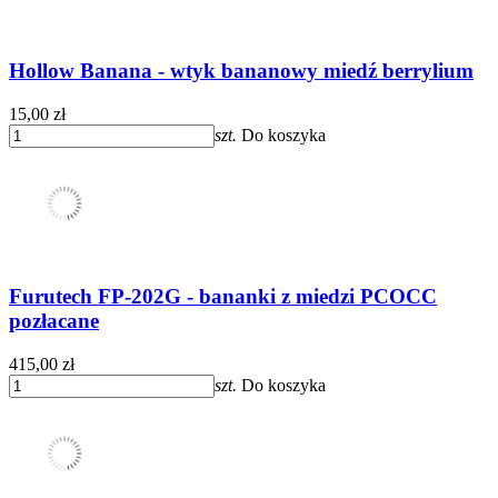
Hollow Banana - wtyk bananowy miedź berrylium
15,00 zł
szt.
Do koszyka
Furutech FP-202G - bananki z miedzi PCOCC
pozłacane
415,00 zł
szt.
Do koszyka