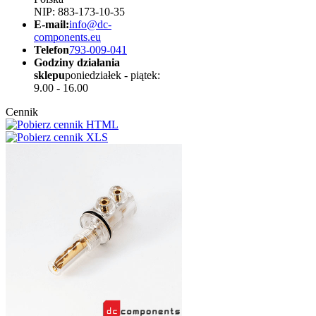
NIP: 883-173-10-35
E-mail:
info@dc-
components.eu
Telefon
793-009-041
Godziny działania
sklepu
poniedziałek - piątek:
9.00 - 16.00
Cennik