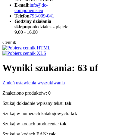
E-mail:
info@dc-
components.eu
Telefon
793-009-041
Godziny działania
sklepu
poniedziałek - piątek:
9.00 - 16.00
Cennik
Wyniki szukania: 63 uf
Zmień ustawienia wyszukiwania
Znaleziono produktów:
0
Szukaj dokładnie wpisany tekst:
tak
Szukaj w numerach katalogowych:
tak
Szukaj w kodach producenta:
tak
Szukaj w kodach EAN:
tak