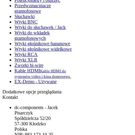
Potencjometry i osprzęt.
Przedwzmacniacze
gramofonowe
Słuchawki
Wtyki BNC
Wtyki do słuchawek / Jack
Wtyki do wkładek
gramofonowych
Wtyki głośnikowe bananowe
Wtyki głośnikowe widełkowe
Wtyki RCA
Wtyki XLR
Zworki bi-wire
Kable HDMI
Kable HDMI do
systemów video i kina domowego.
EX-Demo - Używane
Dodatkowe opcje przeglądania
Kontakt
dc-components - Jacek
Pisarczyk
Spółdzielcza 52/20
57-300 Kłodzko
Polska
NIP: 883-173-10-35