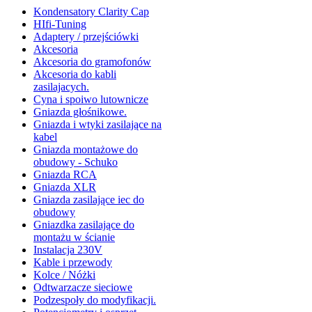
Kondensatory Clarity Cap
HIfi-Tuning
Adaptery / przejściówki
Akcesoria
Akcesoria do gramofonów
Akcesoria do kabli
zasilajacych.
Cyna i spoiwo lutownicze
Gniazda głośnikowe.
Gniazda i wtyki zasilające na
kabel
Gniazda montażowe do
obudowy - Schuko
Gniazda RCA
Gniazda XLR
Gniazda zasilające iec do
obudowy
Gniazdka zasilające do
montażu w ścianie
Instalacja 230V
Kable i przewody
Kolce / Nóżki
Odtwarzacze sieciowe
Podzespoły do modyfikacji.