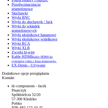
Potencjometry i osprzęt.
Przedwzmacniacze
gramofonowe
Słuchawki
Wtyki BNC
Wtyki do słuchawek / Jack
Wtyki do wkładek
gramofonowych
Wtyki głośnikowe bananowe
Wtyki głośnikowe widełkowe
Wtyki RCA
Wtyki XLR
Zworki bi-wire
Kable HDMI
Kable HDMI do
systemów video i kina domowego.
EX-Demo - Używane
Dodatkowe opcje przeglądania
Kontakt
dc-components - Jacek
Pisarczyk
Spółdzielcza 52/20
57-300 Kłodzko
Polska
NIP: 883-173-10-35