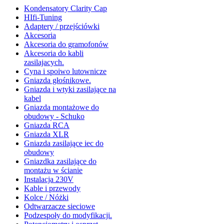
Kondensatory Clarity Cap
HIfi-Tuning
Adaptery / przejściówki
Akcesoria
Akcesoria do gramofonów
Akcesoria do kabli
zasilajacych.
Cyna i spoiwo lutownicze
Gniazda głośnikowe.
Gniazda i wtyki zasilające na
kabel
Gniazda montażowe do
obudowy - Schuko
Gniazda RCA
Gniazda XLR
Gniazda zasilające iec do
obudowy
Gniazdka zasilające do
montażu w ścianie
Instalacja 230V
Kable i przewody
Kolce / Nóżki
Odtwarzacze sieciowe
Podzespoły do modyfikacji.