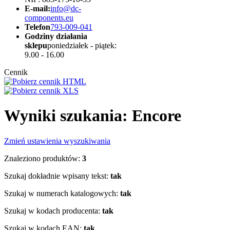
E-mail:
info@dc-
components.eu
Telefon
793-009-041
Godziny działania
sklepu
poniedziałek - piątek:
9.00 - 16.00
Cennik
Wyniki szukania: Encore
Zmień ustawienia wyszukiwania
Znaleziono produktów:
3
Szukaj dokładnie wpisany tekst:
tak
Szukaj w numerach katalogowych:
tak
Szukaj w kodach producenta:
tak
Szukaj w kodach EAN:
tak