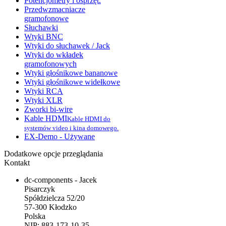
Potencjometry i osprzęt.
Przedwzmacniacze
gramofonowe
Słuchawki
Wtyki BNC
Wtyki do słuchawek / Jack
Wtyki do wkładek
gramofonowych
Wtyki głośnikowe bananowe
Wtyki głośnikowe widełkowe
Wtyki RCA
Wtyki XLR
Zworki bi-wire
Kable HDMI
Kable HDMI do
systemów video i kina domowego.
EX-Demo - Używane
Dodatkowe opcje przeglądania
Kontakt
dc-components - Jacek
Pisarczyk
Spółdzielcza 52/20
57-300 Kłodzko
Polska
NIP: 883-173-10-35