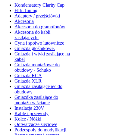
Kondensatory Clarity Cap
HIfi-Tuning
Adaptery / przejściówki
Akcesoria
Akcesoria do gramofonów
Akcesoria do kabli
zasilajacych.
Cyna i spoiwo lutownicze
Gniazda głośnikowe.
Gniazda i wtyki zasilające na
kabel
Gniazda montażowe do
obudowy - Schuko
Gniazda RCA
Gniazda XLR
Gniazda zasilające iec do
obudowy
Gniazdka zasilające do
montażu w ścianie
Instalacja 230V
Kable i przewody
Kolce / Nóżki
Odtwarzacze sieciowe
Podzespoły do modyfikacji.