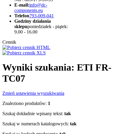
E-mail:
info@dc-
components.eu
Telefon
793-009-041
Godziny działania
sklepu
poniedziałek - piątek:
9.00 - 16.00
Cennik
Wyniki szukania: ETI FR-
TC07
Zmień ustawienia wyszukiwania
Znaleziono produktów:
1
Szukaj dokładnie wpisany tekst:
tak
Szukaj w numerach katalogowych:
tak
Szukaj w kodach producenta:
tak