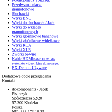
Potencjometry i osprzęt.
Przedwzmacniacze
gramofonowe
Słuchawki
Wtyki BNC
Wtyki do słuchawek / Jack
Wtyki do wkładek
gramofonowych
Wtyki głośnikowe bananowe
Wtyki głośnikowe widełkowe
Wtyki RCA
Wtyki XLR
Zworki bi-wire
Kable HDMI
Kable HDMI do
systemów video i kina domowego.
EX-Demo - Używane
Dodatkowe opcje przeglądania
Kontakt
dc-components - Jacek
Pisarczyk
Spółdzielcza 52/20
57-300 Kłodzko
Polska
NIP: 883-173-10-35