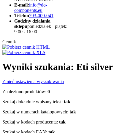
E-mail:
info@dc-
components.eu
Telefon
793-009-041
Godziny działania
sklepu
poniedziałek - piątek:
9.00 - 16.00
Cennik
Wyniki szukania: Eti silver
Zmień ustawienia wyszukiwania
Znaleziono produktów:
0
Szukaj dokładnie wpisany tekst:
tak
Szukaj w numerach katalogowych:
tak
Szukaj w kodach producenta:
tak
Szukaj w kodach EAN:
tak