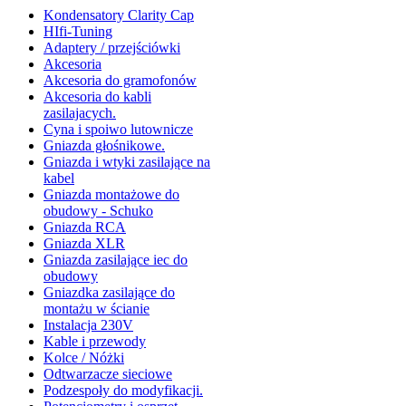
Kondensatory Clarity Cap
HIfi-Tuning
Adaptery / przejściówki
Akcesoria
Akcesoria do gramofonów
Akcesoria do kabli
zasilajacych.
Cyna i spoiwo lutownicze
Gniazda głośnikowe.
Gniazda i wtyki zasilające na
kabel
Gniazda montażowe do
obudowy - Schuko
Gniazda RCA
Gniazda XLR
Gniazda zasilające iec do
obudowy
Gniazdka zasilające do
montażu w ścianie
Instalacja 230V
Kable i przewody
Kolce / Nóżki
Odtwarzacze sieciowe
Podzespoły do modyfikacji.