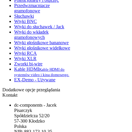
Potencjometry i osprzęt.
Przedwzmacniacze
gramofonowe
Słuchawki
Wtyki BNC
Wtyki do słuchawek / Jack
Wtyki do wkładek
gramofonowych
Wtyki głośnikowe bananowe
Wtyki głośnikowe widełkowe
Wtyki RCA
Wtyki XLR
Zworki bi-wire
Kable HDMI
Kable HDMI do
systemów video i kina domowego.
EX-Demo - Używane
Dodatkowe opcje przeglądania
Kontakt
dc-components - Jacek
Pisarczyk
Spółdzielcza 52/20
57-300 Kłodzko
Polska
NIP: 883-173-10-35