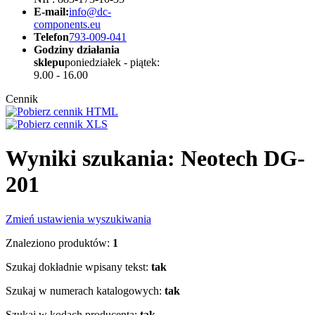
E-mail:
info@dc-
components.eu
Telefon
793-009-041
Godziny działania
sklepu
poniedziałek - piątek:
9.00 - 16.00
Cennik
Wyniki szukania: Neotech DG-
201
Zmień ustawienia wyszukiwania
Znaleziono produktów:
1
Szukaj dokładnie wpisany tekst:
tak
Szukaj w numerach katalogowych:
tak
Szukaj w kodach producenta:
tak