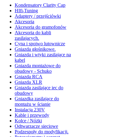
Kondensatory Clarity Cap
HIfi-Tuning
Adaptery / przejściówki
Akcesoria
Akcesoria do gramofonów
Akcesoria do kabli
zasilajacych.
Cyna i spoiwo lutownicze
Gniazda głośnikowe.
Gniazda i wtyki zasilające na
kabel
Gniazda montażowe do
obudowy - Schuko
Gniazda RCA
Gniazda XLR
Gniazda zasilające iec do
obudowy
Gniazdka zasilające do
montażu w ścianie
Instalacja 230V
Kable i przewody
Kolce / Nóżki
Odtwarzacze sieciowe
Podzespoły do modyfikacji.