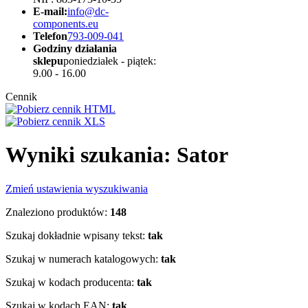
E-mail:
info@dc-
components.eu
Telefon
793-009-041
Godziny działania
sklepu
poniedziałek - piątek:
9.00 - 16.00
Cennik
Wyniki szukania: Sator
Zmień ustawienia wyszukiwania
Znaleziono produktów:
148
Szukaj dokładnie wpisany tekst:
tak
Szukaj w numerach katalogowych:
tak
Szukaj w kodach producenta:
tak
Szukaj w kodach EAN:
tak