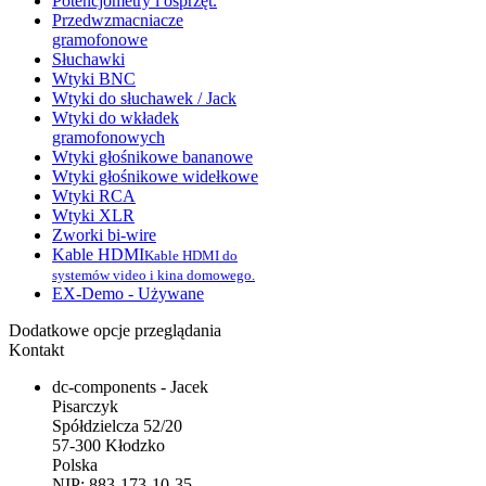
Potencjometry i osprzęt.
Przedwzmacniacze
gramofonowe
Słuchawki
Wtyki BNC
Wtyki do słuchawek / Jack
Wtyki do wkładek
gramofonowych
Wtyki głośnikowe bananowe
Wtyki głośnikowe widełkowe
Wtyki RCA
Wtyki XLR
Zworki bi-wire
Kable HDMI
Kable HDMI do
systemów video i kina domowego.
EX-Demo - Używane
Dodatkowe opcje przeglądania
Kontakt
dc-components - Jacek
Pisarczyk
Spółdzielcza 52/20
57-300 Kłodzko
Polska
NIP: 883-173-10-35