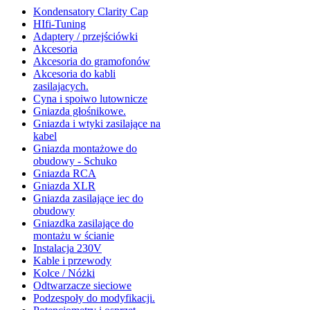
Kondensatory Clarity Cap
HIfi-Tuning
Adaptery / przejściówki
Akcesoria
Akcesoria do gramofonów
Akcesoria do kabli
zasilajacych.
Cyna i spoiwo lutownicze
Gniazda głośnikowe.
Gniazda i wtyki zasilające na
kabel
Gniazda montażowe do
obudowy - Schuko
Gniazda RCA
Gniazda XLR
Gniazda zasilające iec do
obudowy
Gniazdka zasilające do
montażu w ścianie
Instalacja 230V
Kable i przewody
Kolce / Nóżki
Odtwarzacze sieciowe
Podzespoły do modyfikacji.