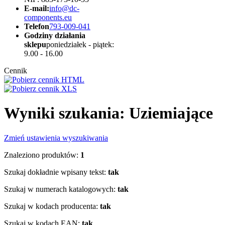
E-mail:
info@dc-
components.eu
Telefon
793-009-041
Godziny działania
sklepu
poniedziałek - piątek:
9.00 - 16.00
Cennik
Wyniki szukania: Uziemiające
Zmień ustawienia wyszukiwania
Znaleziono produktów:
1
Szukaj dokładnie wpisany tekst:
tak
Szukaj w numerach katalogowych:
tak
Szukaj w kodach producenta:
tak
Szukaj w kodach EAN:
tak