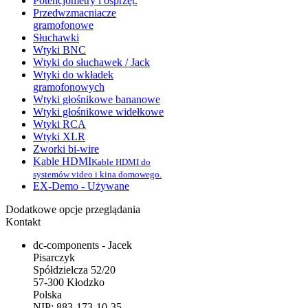
Potencjometry i osprzęt.
Przedwzmacniacze
gramofonowe
Słuchawki
Wtyki BNC
Wtyki do słuchawek / Jack
Wtyki do wkładek
gramofonowych
Wtyki głośnikowe bananowe
Wtyki głośnikowe widełkowe
Wtyki RCA
Wtyki XLR
Zworki bi-wire
Kable HDMI
Kable HDMI do
systemów video i kina domowego.
EX-Demo - Używane
Dodatkowe opcje przeglądania
Kontakt
dc-components - Jacek
Pisarczyk
Spółdzielcza 52/20
57-300 Kłodzko
Polska
NIP: 883-173-10-35