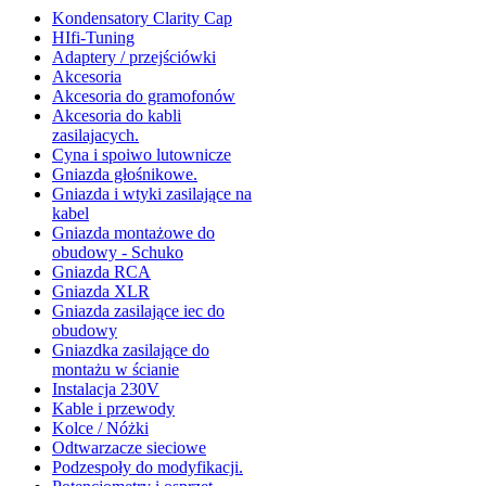
Kondensatory Clarity Cap
HIfi-Tuning
Adaptery / przejściówki
Akcesoria
Akcesoria do gramofonów
Akcesoria do kabli
zasilajacych.
Cyna i spoiwo lutownicze
Gniazda głośnikowe.
Gniazda i wtyki zasilające na
kabel
Gniazda montażowe do
obudowy - Schuko
Gniazda RCA
Gniazda XLR
Gniazda zasilające iec do
obudowy
Gniazdka zasilające do
montażu w ścianie
Instalacja 230V
Kable i przewody
Kolce / Nóżki
Odtwarzacze sieciowe
Podzespoły do modyfikacji.