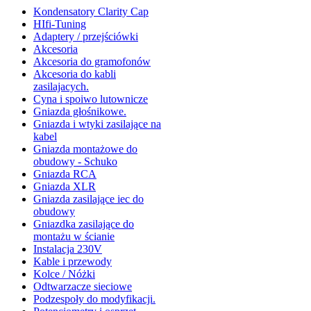
Kondensatory Clarity Cap
HIfi-Tuning
Adaptery / przejściówki
Akcesoria
Akcesoria do gramofonów
Akcesoria do kabli
zasilajacych.
Cyna i spoiwo lutownicze
Gniazda głośnikowe.
Gniazda i wtyki zasilające na
kabel
Gniazda montażowe do
obudowy - Schuko
Gniazda RCA
Gniazda XLR
Gniazda zasilające iec do
obudowy
Gniazdka zasilające do
montażu w ścianie
Instalacja 230V
Kable i przewody
Kolce / Nóżki
Odtwarzacze sieciowe
Podzespoły do modyfikacji.