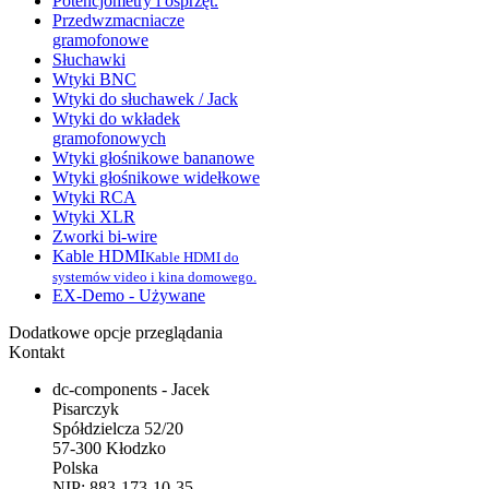
Potencjometry i osprzęt.
Przedwzmacniacze
gramofonowe
Słuchawki
Wtyki BNC
Wtyki do słuchawek / Jack
Wtyki do wkładek
gramofonowych
Wtyki głośnikowe bananowe
Wtyki głośnikowe widełkowe
Wtyki RCA
Wtyki XLR
Zworki bi-wire
Kable HDMI
Kable HDMI do
systemów video i kina domowego.
EX-Demo - Używane
Dodatkowe opcje przeglądania
Kontakt
dc-components - Jacek
Pisarczyk
Spółdzielcza 52/20
57-300 Kłodzko
Polska
NIP: 883-173-10-35