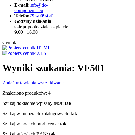
E-mail:
info@dc-
components.eu
Telefon
793-009-041
Godziny działania
sklepu
poniedziałek - piątek:
9.00 - 16.00
Cennik
Wyniki szukania: VF501
Zmień ustawienia wyszukiwania
Znaleziono produktów:
4
Szukaj dokładnie wpisany tekst:
tak
Szukaj w numerach katalogowych:
tak
Szukaj w kodach producenta:
tak
Szukaj w kodach EAN:
tak