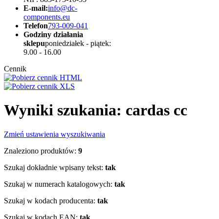
E-mail:
info@dc-
components.eu
Telefon
793-009-041
Godziny działania
sklepu
poniedziałek - piątek:
9.00 - 16.00
Cennik
Wyniki szukania: cardas cc
Zmień ustawienia wyszukiwania
Znaleziono produktów:
9
Szukaj dokładnie wpisany tekst:
tak
Szukaj w numerach katalogowych:
tak
Szukaj w kodach producenta:
tak
Szukaj w kodach EAN:
tak