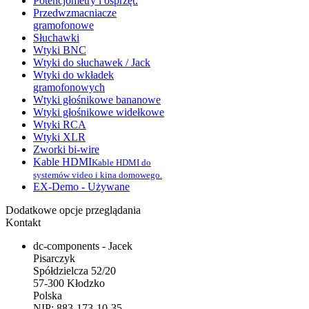
Potencjometry i osprzęt.
Przedwzmacniacze
gramofonowe
Słuchawki
Wtyki BNC
Wtyki do słuchawek / Jack
Wtyki do wkładek
gramofonowych
Wtyki głośnikowe bananowe
Wtyki głośnikowe widełkowe
Wtyki RCA
Wtyki XLR
Zworki bi-wire
Kable HDMI
Kable HDMI do
systemów video i kina domowego.
EX-Demo - Używane
Dodatkowe opcje przeglądania
Kontakt
dc-components - Jacek
Pisarczyk
Spółdzielcza 52/20
57-300 Kłodzko
Polska
NIP: 883-173-10-35