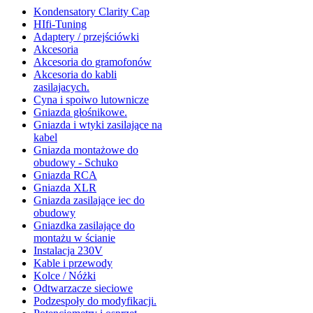
Kondensatory Clarity Cap
HIfi-Tuning
Adaptery / przejściówki
Akcesoria
Akcesoria do gramofonów
Akcesoria do kabli
zasilajacych.
Cyna i spoiwo lutownicze
Gniazda głośnikowe.
Gniazda i wtyki zasilające na
kabel
Gniazda montażowe do
obudowy - Schuko
Gniazda RCA
Gniazda XLR
Gniazda zasilające iec do
obudowy
Gniazdka zasilające do
montażu w ścianie
Instalacja 230V
Kable i przewody
Kolce / Nóżki
Odtwarzacze sieciowe
Podzespoły do modyfikacji.