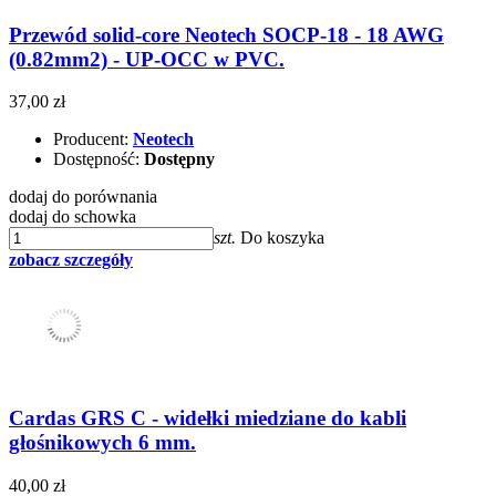
Przewód solid-core Neotech SOCP-18 - 18 AWG
(0.82mm2) - UP-OCC w PVC.
37,00 zł
Producent:
Neotech
Dostępność:
Dostępny
dodaj do porównania
dodaj do schowka
szt.
Do koszyka
zobacz szczegóły
Cardas GRS C - widełki miedziane do kabli
głośnikowych 6 mm.
40,00 zł