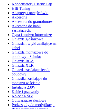
Kondensatory Clarity Cap
HIfi-Tuning
Adaptery / przejściówki
Akcesoria
Akcesoria do gramofonów
Akcesoria do kabli
zasilajacych.
Cyna i spoiwo lutownicze
Gniazda głośnikowe.
Gniazda i wtyki zasilające na
kabel
Gniazda montażowe do
obudowy - Schuko
Gniazda RCA
Gniazda XLR
Gniazda zasilające iec do
obudowy
Gniazdka zasilające do
montażu w ścianie
Instalacja 230V
Kable i przewody
Kolce / Nóżki
Odtwarzacze sieciowe
Podzespoły do modyfikacji.