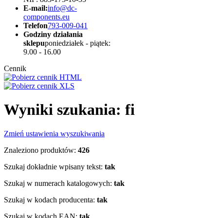
E-mail:
info@dc-
components.eu
Telefon
793-009-041
Godziny działania
sklepu
poniedziałek - piątek:
9.00 - 16.00
Cennik
Wyniki szukania: fi
Zmień ustawienia wyszukiwania
Znaleziono produktów:
426
Szukaj dokładnie wpisany tekst:
tak
Szukaj w numerach katalogowych:
tak
Szukaj w kodach producenta:
tak
Szukaj w kodach EAN:
tak