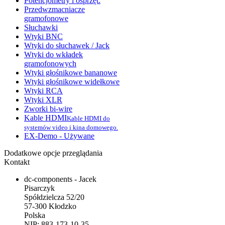
Potencjometry i osprzęt.
Przedwzmacniacze
gramofonowe
Słuchawki
Wtyki BNC
Wtyki do słuchawek / Jack
Wtyki do wkładek
gramofonowych
Wtyki głośnikowe bananowe
Wtyki głośnikowe widełkowe
Wtyki RCA
Wtyki XLR
Zworki bi-wire
Kable HDMI
Kable HDMI do
systemów video i kina domowego.
EX-Demo - Używane
Dodatkowe opcje przeglądania
Kontakt
dc-components - Jacek
Pisarczyk
Spółdzielcza 52/20
57-300 Kłodzko
Polska
NIP: 883-173-10-35