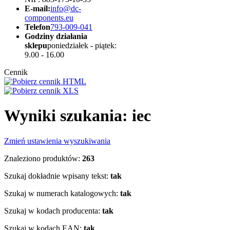
E-mail:
info@dc-
components.eu
Telefon
793-009-041
Godziny działania
sklepu
poniedziałek - piątek:
9.00 - 16.00
Cennik
Wyniki szukania: iec
Zmień ustawienia wyszukiwania
Znaleziono produktów:
263
Szukaj dokładnie wpisany tekst:
tak
Szukaj w numerach katalogowych:
tak
Szukaj w kodach producenta:
tak
Szukaj w kodach EAN:
tak