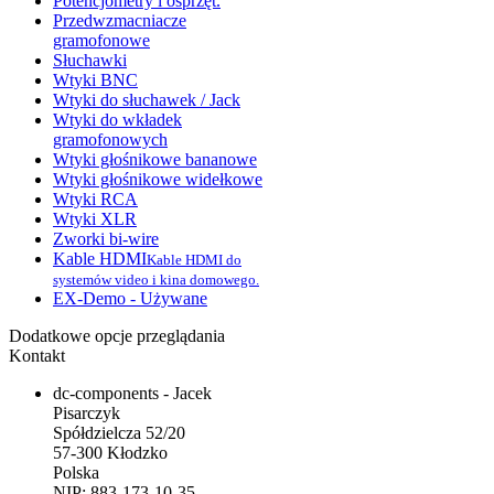
Potencjometry i osprzęt.
Przedwzmacniacze
gramofonowe
Słuchawki
Wtyki BNC
Wtyki do słuchawek / Jack
Wtyki do wkładek
gramofonowych
Wtyki głośnikowe bananowe
Wtyki głośnikowe widełkowe
Wtyki RCA
Wtyki XLR
Zworki bi-wire
Kable HDMI
Kable HDMI do
systemów video i kina domowego.
EX-Demo - Używane
Dodatkowe opcje przeglądania
Kontakt
dc-components - Jacek
Pisarczyk
Spółdzielcza 52/20
57-300 Kłodzko
Polska
NIP: 883-173-10-35