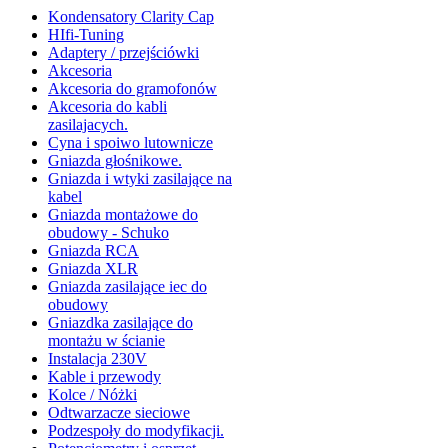
Kondensatory Clarity Cap
HIfi-Tuning
Adaptery / przejściówki
Akcesoria
Akcesoria do gramofonów
Akcesoria do kabli
zasilajacych.
Cyna i spoiwo lutownicze
Gniazda głośnikowe.
Gniazda i wtyki zasilające na
kabel
Gniazda montażowe do
obudowy - Schuko
Gniazda RCA
Gniazda XLR
Gniazda zasilające iec do
obudowy
Gniazdka zasilające do
montażu w ścianie
Instalacja 230V
Kable i przewody
Kolce / Nóżki
Odtwarzacze sieciowe
Podzespoły do modyfikacji.