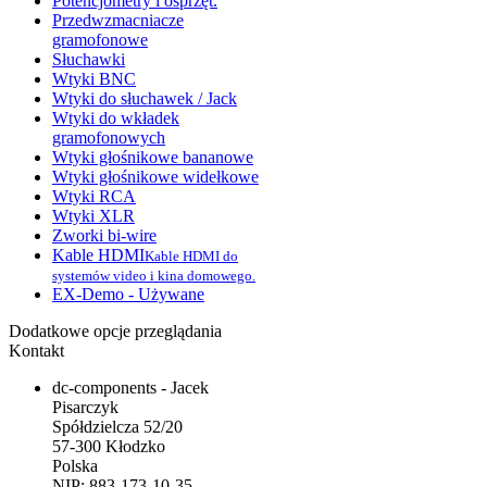
Potencjometry i osprzęt.
Przedwzmacniacze
gramofonowe
Słuchawki
Wtyki BNC
Wtyki do słuchawek / Jack
Wtyki do wkładek
gramofonowych
Wtyki głośnikowe bananowe
Wtyki głośnikowe widełkowe
Wtyki RCA
Wtyki XLR
Zworki bi-wire
Kable HDMI
Kable HDMI do
systemów video i kina domowego.
EX-Demo - Używane
Dodatkowe opcje przeglądania
Kontakt
dc-components - Jacek
Pisarczyk
Spółdzielcza 52/20
57-300 Kłodzko
Polska
NIP: 883-173-10-35