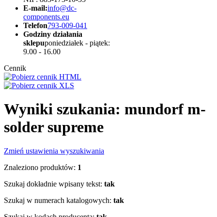
E-mail:
info@dc-
components.eu
Telefon
793-009-041
Godziny działania
sklepu
poniedziałek - piątek:
9.00 - 16.00
Cennik
Wyniki szukania: mundorf m-
solder supreme
Zmień ustawienia wyszukiwania
Znaleziono produktów:
1
Szukaj dokładnie wpisany tekst:
tak
Szukaj w numerach katalogowych:
tak
Szukaj w kodach producenta:
tak