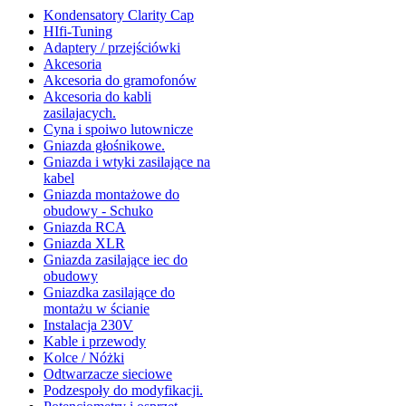
Kondensatory Clarity Cap
HIfi-Tuning
Adaptery / przejściówki
Akcesoria
Akcesoria do gramofonów
Akcesoria do kabli
zasilajacych.
Cyna i spoiwo lutownicze
Gniazda głośnikowe.
Gniazda i wtyki zasilające na
kabel
Gniazda montażowe do
obudowy - Schuko
Gniazda RCA
Gniazda XLR
Gniazda zasilające iec do
obudowy
Gniazdka zasilające do
montażu w ścianie
Instalacja 230V
Kable i przewody
Kolce / Nóżki
Odtwarzacze sieciowe
Podzespoły do modyfikacji.