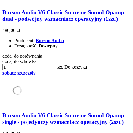
Burson Audio V6 Classic Supreme Sound Opamp -
dual - podwójny wzmacniacz operacyjny (1szt.)
480,00 zł
Producent:
Burson Audio
Dostępność:
Dostępny
dodaj do porównania
dodaj do schowka
szt.
Do koszyka
zobacz szczegóły
Burson Audio V6 Classic Supreme Sound Opamp -
single - pojedynczy wzmacniacz operacyjny (2szt.)