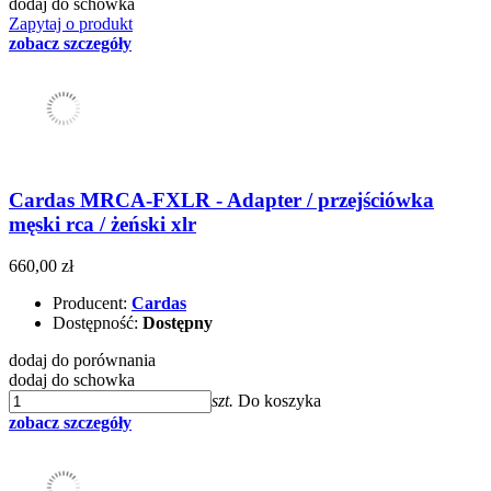
dodaj do schowka
Zapytaj o produkt
zobacz szczegóły
Cardas MRCA-FXLR - Adapter / przejściówka
męski rca / żeński xlr
660,00 zł
Producent:
Cardas
Dostępność:
Dostępny
dodaj do porównania
dodaj do schowka
szt.
Do koszyka
zobacz szczegóły