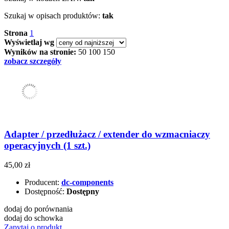
Szukaj w opisach produktów:
tak
Strona
1
Wyświetlaj wg
Wyników na stronie:
50
100
150
zobacz szczegóły
Adapter / przedłużacz / extender do wzmacniaczy
operacyjnych (1 szt.)
45,00 zł
Producent:
dc-components
Dostępność:
Dostępny
dodaj do porównania
dodaj do schowka
Zapytaj o produkt