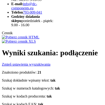
E-mail:
info@dc-
components.eu
Telefon
793-009-041
Godziny działania
sklepu
poniedziałek - piątek:
9.00 - 16.00
Cennik
Wyniki szukania: podłączenie
Zmień ustawienia wyszukiwania
Znaleziono produktów:
21
Szukaj dokładnie wpisany tekst:
tak
Szukaj w numerach katalogowych:
tak
Szukaj w kodach producenta:
tak
Szukaj w kodach EAN:
tak