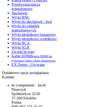
Potencjometry i osprzęt.
Przedwzmacniacze
gramofonowe
Słuchawki
Wtyki BNC
Wtyki do słuchawek / Jack
Wtyki do wkładek
gramofonowych
Wtyki głośnikowe bananowe
Wtyki głośnikowe widełkowe
Wtyki RCA
Wtyki XLR
Zworki bi-wire
Kable HDMI
Kable HDMI do
systemów video i kina domowego.
EX-Demo - Używane
Dodatkowe opcje przeglądania
Kontakt
dc-components - Jacek
Pisarczyk
Spółdzielcza 52/20
57-300 Kłodzko
Polska
NIP: 883-173-10-35