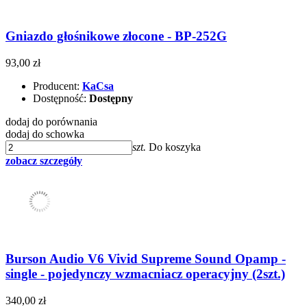
Gniazdo głośnikowe złocone - BP-252G
93,00 zł
Producent:
KaCsa
Dostępność:
Dostępny
dodaj do porównania
dodaj do schowka
szt.
Do koszyka
zobacz szczegóły
Burson Audio V6 Vivid Supreme Sound Opamp -
single - pojedynczy wzmacniacz operacyjny (2szt.)
340,00 zł