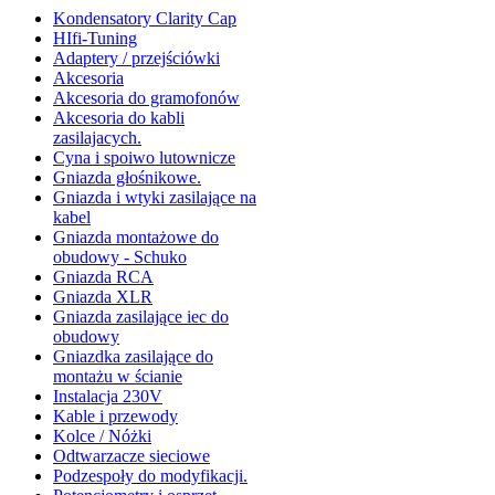
Kondensatory Clarity Cap
HIfi-Tuning
Adaptery / przejściówki
Akcesoria
Akcesoria do gramofonów
Akcesoria do kabli
zasilajacych.
Cyna i spoiwo lutownicze
Gniazda głośnikowe.
Gniazda i wtyki zasilające na
kabel
Gniazda montażowe do
obudowy - Schuko
Gniazda RCA
Gniazda XLR
Gniazda zasilające iec do
obudowy
Gniazdka zasilające do
montażu w ścianie
Instalacja 230V
Kable i przewody
Kolce / Nóżki
Odtwarzacze sieciowe
Podzespoły do modyfikacji.