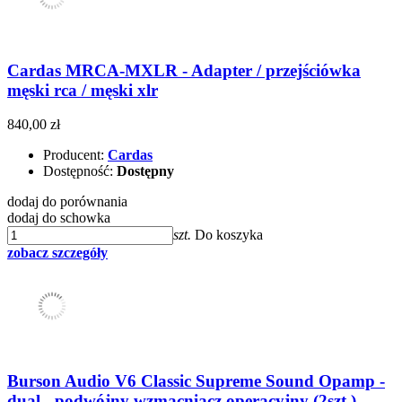
Cardas MRCA-MXLR - Adapter / przejściówka
męski rca / męski xlr
840,00 zł
Producent:
Cardas
Dostępność:
Dostępny
dodaj do porównania
dodaj do schowka
szt.
Do koszyka
zobacz szczegóły
Burson Audio V6 Classic Supreme Sound Opamp -
dual - podwójny wzmacniacz operacyjny (2szt.)