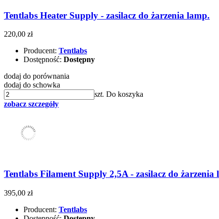
Tentlabs Heater Supply - zasilacz do żarzenia lamp.
220,00 zł
Producent:
Tentlabs
Dostępność:
Dostępny
dodaj do porównania
dodaj do schowka
szt.
Do koszyka
zobacz szczegóły
Tentlabs Filament Supply 2,5A - zasilacz do żarzeni
395,00 zł
Producent:
Tentlabs
Dostępność:
Dostępny