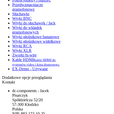
Potencjometry i osprzęt.
Przedwzmacniacze
gramofonowe
Słuchawki
Wtyki BNC
Wtyki do słuchawek / Jack
Wtyki do wkładek
gramofonowych
Wtyki głośnikowe bananowe
Wtyki głośnikowe widełkowe
Wtyki RCA
Wtyki XLR
Zworki bi-wire
Kable HDMI
Kable HDMI do
systemów video i kina domowego.
EX-Demo - Używane
Dodatkowe opcje przeglądania
Kontakt
dc-components - Jacek
Pisarczyk
Spółdzielcza 52/20
57-300 Kłodzko
Polska
NIP: 883-173-10-35