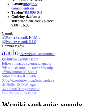
E-mail:
info@dc-
components.eu
Telefon
793-009-041
Godziny działania
sklepu
poniedziałek - piątek:
9.00 - 16.00
Cennik
Chmura tagów
audio
przewód
zasilacz
terminal
głośnikowy
kondensator
foliowy
gniazdo ścienne
ściana
bts-
9r
Kondensator
supreme
3x32mm
fp-
s55n
Mundorf M-Solder
Supreme
UP-OCC
wbt-
0702
Muses
lutownica
Zegar
cardas s
din
Bullet RCA
Wattgate
320i
Sator
Clarity
przewód
OCC
Wtyczki na kabel
Wyniki szukania: supply