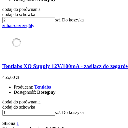
dodaj do porównania
dodaj do schowka
szt.
Do koszyka
zobacz szczegóły
Tentlabs XO Supply 12V/100mA - zasilacz do zegarów
455,00 zł
Producent:
Tentlabs
Dostępność:
Dostępny
dodaj do porównania
dodaj do schowka
szt.
Do koszyka
Strona
1