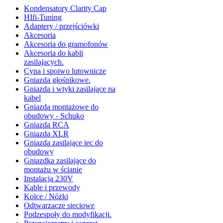
Kondensatory Clarity Cap
HIfi-Tuning
Adaptery / przejściówki
Akcesoria
Akcesoria do gramofonów
Akcesoria do kabli
zasilajacych.
Cyna i spoiwo lutownicze
Gniazda głośnikowe.
Gniazda i wtyki zasilające na
kabel
Gniazda montażowe do
obudowy - Schuko
Gniazda RCA
Gniazda XLR
Gniazda zasilające iec do
obudowy
Gniazdka zasilające do
montażu w ścianie
Instalacja 230V
Kable i przewody
Kolce / Nóżki
Odtwarzacze sieciowe
Podzespoły do modyfikacji.