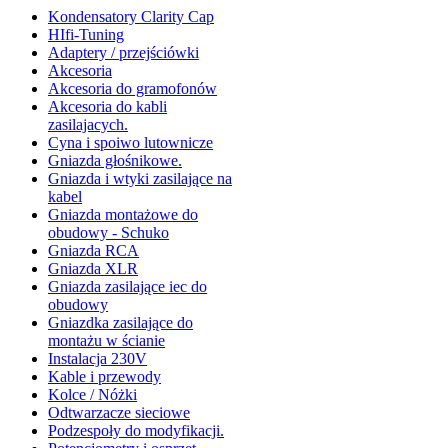
Kondensatory Clarity Cap
HIfi-Tuning
Adaptery / przejściówki
Akcesoria
Akcesoria do gramofonów
Akcesoria do kabli
zasilajacych.
Cyna i spoiwo lutownicze
Gniazda głośnikowe.
Gniazda i wtyki zasilające na
kabel
Gniazda montażowe do
obudowy - Schuko
Gniazda RCA
Gniazda XLR
Gniazda zasilające iec do
obudowy
Gniazdka zasilające do
montażu w ścianie
Instalacja 230V
Kable i przewody
Kolce / Nóżki
Odtwarzacze sieciowe
Podzespoły do modyfikacji.