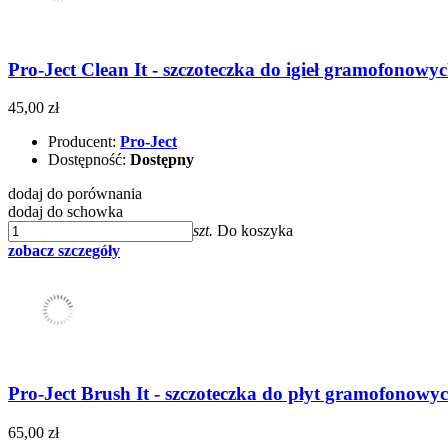
Pro-Ject Clean It - szczoteczka do igieł gramofonowyc
45,00 zł
Producent:
Pro-Ject
Dostępność:
Dostępny
dodaj do porównania
dodaj do schowka
szt.
Do koszyka
zobacz szczegóły
Pro-Ject Brush It - szczoteczka do płyt gramofonowyc
65,00 zł