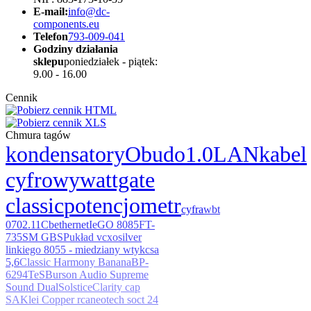
E-mail:
info@dc-
components.eu
Telefon
793-009-041
Godziny działania
sklepu
poniedziałek - piątek:
9.00 - 16.00
Cennik
Chmura tagów
kondensatory
Obudo
1.0
LAN
kabel
cyfrowy
wattgate
classic
potencjometr
cyfra
wbt
0702.11
Cb
ethernet
IeGO 8085
FT-
735SM G
BSP
układ vcxo
silver
link
iego 8055 - miedziany wtyk
csa
5,6
Classic Harmony Banana
BP-
6294TeS
Burson Audio Supreme
Sound Dual
Solstice
Clarity cap
SA
Klei Copper rca
neotech soct 24