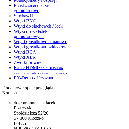
Potencjometry i osprzęt.
Przedwzmacniacze
gramofonowe
Słuchawki
Wtyki BNC
Wtyki do słuchawek / Jack
Wtyki do wkładek
gramofonowych
Wtyki głośnikowe bananowe
Wtyki głośnikowe widełkowe
Wtyki RCA
Wtyki XLR
Zworki bi-wire
Kable HDMI
Kable HDMI do
systemów video i kina domowego.
EX-Demo - Używane
Dodatkowe opcje przeglądania
Kontakt
dc-components - Jacek
Pisarczyk
Spółdzielcza 52/20
57-300 Kłodzko
Polska
NIP: 883-173-10-35