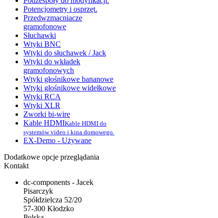
Podzespoły do modyfikacji.
Potencjometry i osprzęt.
Przedwzmacniacze
gramofonowe
Słuchawki
Wtyki BNC
Wtyki do słuchawek / Jack
Wtyki do wkładek
gramofonowych
Wtyki głośnikowe bananowe
Wtyki głośnikowe widełkowe
Wtyki RCA
Wtyki XLR
Zworki bi-wire
Kable HDMI
Kable HDMI do
systemów video i kina domowego.
EX-Demo - Używane
Dodatkowe opcje przeglądania
Kontakt
dc-components - Jacek
Pisarczyk
Spółdzielcza 52/20
57-300 Kłodzko
Polska