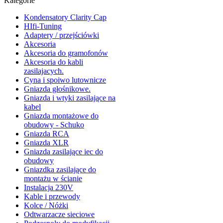
Kategorie
Kondensatory Clarity Cap
HIfi-Tuning
Adaptery / przejściówki
Akcesoria
Akcesoria do gramofonów
Akcesoria do kabli
zasilajacych.
Cyna i spoiwo lutownicze
Gniazda głośnikowe.
Gniazda i wtyki zasilające na
kabel
Gniazda montażowe do
obudowy - Schuko
Gniazda RCA
Gniazda XLR
Gniazda zasilające iec do
obudowy
Gniazdka zasilające do
montażu w ścianie
Instalacja 230V
Kable i przewody
Kolce / Nóżki
Odtwarzacze sieciowe