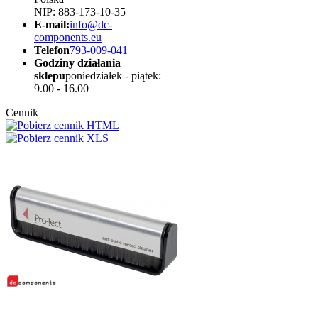
NIP: 883-173-10-35
E-mail:
info@dc-
components.eu
Telefon
793-009-041
Godziny działania
sklepu
poniedziałek - piątek:
9.00 - 16.00
Cennik