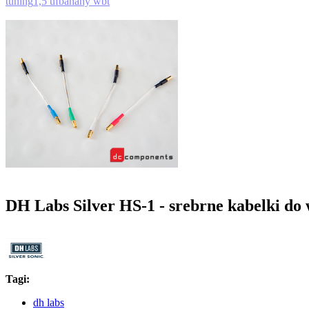
tuning
1,5 uf
banany wbt
DH Labs Silver HS-1 - srebrne kabelki do
Tagi:
dh labs