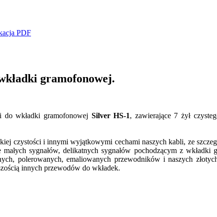
kacja PDF
 wkładki gramofonowej.
ki do wkładki gramofonowej
Silver HS-1
, zawierające 7 żył czyste
.
sokiej czystości i innymi wyjątkowymi cechami naszych kabli, ze szc
yle małych sygnałów, delikatnych sygnałów pochodzącym z wkładki
ych, polerowanych, emaliowanych przewodników i naszych złotych
ększością innych przewodów do wkładek.