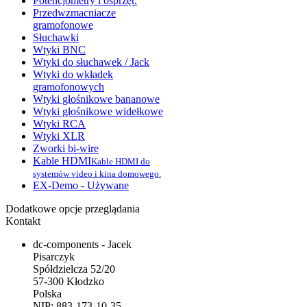
Potencjometry i osprzęt.
Przedwzmacniacze
gramofonowe
Słuchawki
Wtyki BNC
Wtyki do słuchawek / Jack
Wtyki do wkładek
gramofonowych
Wtyki głośnikowe bananowe
Wtyki głośnikowe widełkowe
Wtyki RCA
Wtyki XLR
Zworki bi-wire
Kable HDMI
Kable HDMI do
systemów video i kina domowego.
EX-Demo - Używane
Dodatkowe opcje przeglądania
Kontakt
dc-components - Jacek
Pisarczyk
Spółdzielcza 52/20
57-300 Kłodzko
Polska
NIP: 883-173-10-35