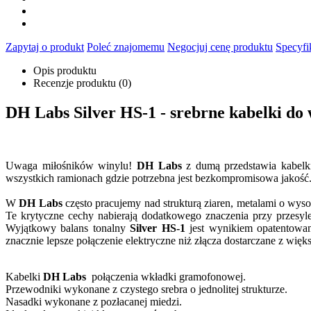
Zapytaj o produkt
Poleć znajomemu
Negocjuj cenę produktu
Specyfi
Opis produktu
Recenzje produktu (0)
DH Labs Silver HS-1 - srebrne kabelki do
Uwaga miłośników winylu!
DH Labs
z dumą przedstawia kabel
wszystkich ramionach gdzie potrzebna jest bezkompromisowa jakość
W
DH Labs
często pracujemy nad strukturą ziaren, metalami o wy
Te krytyczne cechy nabierają dodatkowego znaczenia przy przes
Wyjątkowy balans tonalny
Silver HS-1
jest wynikiem opatentowan
znacznie lepsze połączenie elektryczne niż złącza dostarczane z wi
Kabelki
DH Labs
połączenia wkładki gramofonowej.
Przewodniki wykonane z czystego srebra o jednolitej strukturze.
Nasadki wykonane z pozłacanej miedzi.