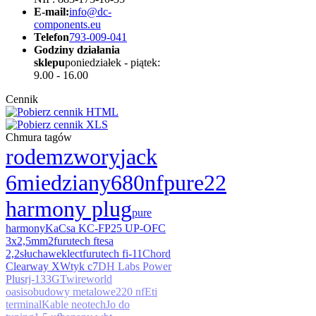
E-mail:
info@dc-
components.eu
Telefon
793-009-041
Godziny działania
sklepu
poniedziałek - piątek:
9.00 - 16.00
Cennik
Chmura tagów
rodem
zwory
jack
6
miedziany
680nf
pure22
harmony plug
pure
harmony
KaCsa KC-FP25 UP-OFC
3x2,5mm2
furutech ft
esa
2,2
słuchawek
lect
furutech fi-11
Chord
Clearway X
Wtyk c7
DH Labs Power
Plus
rj-133GT
wireworld
oasis
obudowy metalowe
220 nf
Eti
terminal
Kable neotech
Jo do