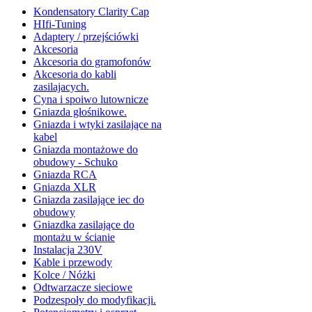
Kondensatory Clarity Cap
HIfi-Tuning
Adaptery / przejściówki
Akcesoria
Akcesoria do gramofonów
Akcesoria do kabli
zasilajacych.
Cyna i spoiwo lutownicze
Gniazda głośnikowe.
Gniazda i wtyki zasilające na
kabel
Gniazda montażowe do
obudowy - Schuko
Gniazda RCA
Gniazda XLR
Gniazda zasilające iec do
obudowy
Gniazdka zasilające do
montażu w ścianie
Instalacja 230V
Kable i przewody
Kolce / Nóżki
Odtwarzacze sieciowe
Podzespoły do modyfikacji.