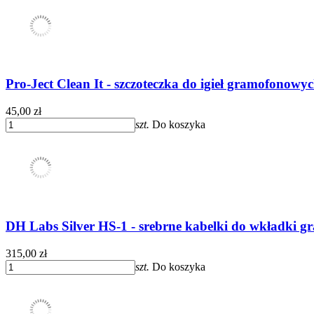
Pro-Ject Clean It - szczoteczka do igieł gramofonowyc
45,00 zł
szt.
Do koszyka
DH Labs Silver HS-1 - srebrne kabelki do wkładki g
315,00 zł
szt.
Do koszyka