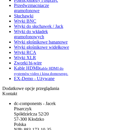
Potencjometry i osprzęt.
Przedwzmacniacze
gramofonowe
Słuchawki
Wtyki BNC
Wtyki do słuchawek / Jack
Wtyki do wkładek
gramofonowych
Wtyki głośnikowe bananowe
Wtyki głośnikowe widełkowe
Wtyki RCA
Wtyki XLR
Zworki bi-wire
Kable HDMI
Kable HDMI do
systemów video i kina domowego.
EX-Demo - Używane
Dodatkowe opcje przeglądania
Kontakt
dc-components - Jacek
Pisarczyk
Spółdzielcza 52/20
57-300 Kłodzko
Polska
NIP: 883-173-10-35