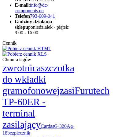
E-mail:
info@dc-
components.eu
Telefon
793-009-041
Godziny działania
sklepu
poniedziałek - piątek:
9.00 - 16.00
Cennik
Chmura tagów
zwrotnica
szczotka
do wkładki
gramofonowej
zasi
Furutech
TP-60ER -
terminal
zasilający
Cardas
G-320Ag-
18
bezpiecznik