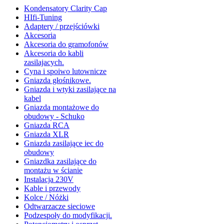
Kondensatory Clarity Cap
HIfi-Tuning
Adaptery / przejściówki
Akcesoria
Akcesoria do gramofonów
Akcesoria do kabli
zasilajacych.
Cyna i spoiwo lutownicze
Gniazda głośnikowe.
Gniazda i wtyki zasilające na
kabel
Gniazda montażowe do
obudowy - Schuko
Gniazda RCA
Gniazda XLR
Gniazda zasilające iec do
obudowy
Gniazdka zasilające do
montażu w ścianie
Instalacja 230V
Kable i przewody
Kolce / Nóżki
Odtwarzacze sieciowe
Podzespoły do modyfikacji.