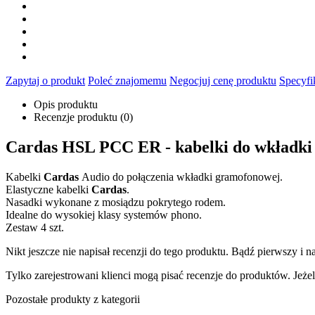
Zapytaj o produkt
Poleć znajomemu
Negocjuj cenę produktu
Specyfi
Opis produktu
Recenzje produktu (0)
Cardas HSL PCC ER - kabelki do wkładki 
Kabelki
Cardas
Audio do połączenia wkładki gramofonowej.
Elastyczne kabelki
Cardas
.
Nasadki wykonane z mosiądzu pokrytego rodem.
Idealne do wysokiej klasy systemów phono.
Zestaw 4 szt.
Nikt jeszcze nie napisał recenzji do tego produktu. Bądź pierwszy i na
Tylko zarejestrowani klienci mogą pisać recenzje do produktów. Jeżeli
Pozostałe produkty z kategorii