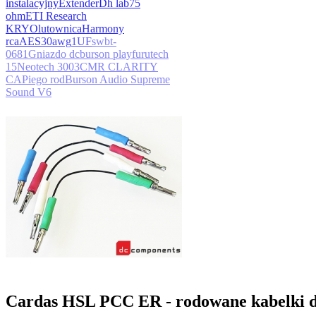
instalacyjny
Extender
Dh lab
75
ohm
ETI Research
KRYO
lutownica
Harmony
rca
AES
30awg
1UF
s
wbt-
0681
Gniazdo dc
burson play
furutech
15
Neotech 3003
CMR CLARITY
CAP
iego rod
Burson Audio Supreme
Sound V6
Cardas HSL PCC ER - rodowane kabelki d