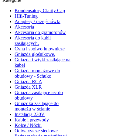
Kategorie
Kondensatory Clarity Cap
HIfi-Tuning
Adaptery / przejściówki
Akcesoria
Akcesoria do gramofonów
Akcesoria do kabli
zasilajacych.
Cyna i spoiwo lutownicze
Gniazda głośnikowe.
Gniazda i wtyki zasilające na
kabel
Gniazda montażowe do
obudowy - Schuko
Gniazda RCA
Gniazda XLR
Gniazda zasilające iec do
obudowy
Gniazdka zasilające do
montażu w ścianie
Instalacja 230V
Kable i przewody
Kolce / Nóżki
Odtwarzacze sieciowe