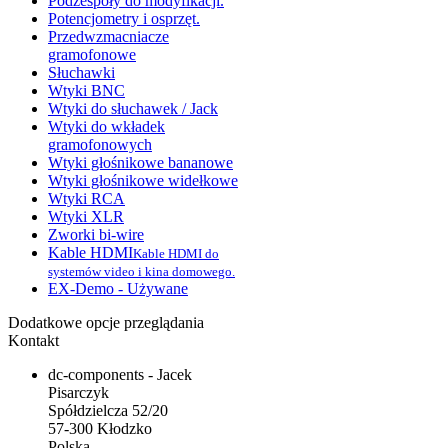
Podzespoły do modyfikacji.
Potencjometry i osprzęt.
Przedwzmacniacze
gramofonowe
Słuchawki
Wtyki BNC
Wtyki do słuchawek / Jack
Wtyki do wkładek
gramofonowych
Wtyki głośnikowe bananowe
Wtyki głośnikowe widełkowe
Wtyki RCA
Wtyki XLR
Zworki bi-wire
Kable HDMI
Kable HDMI do
systemów video i kina domowego.
EX-Demo - Używane
Dodatkowe opcje przeglądania
Kontakt
dc-components - Jacek
Pisarczyk
Spółdzielcza 52/20
57-300 Kłodzko
Polska