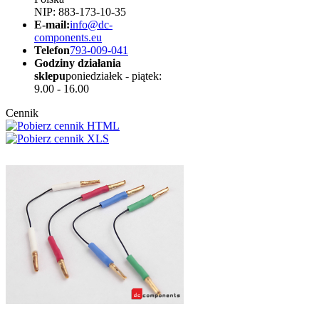
NIP: 883-173-10-35
E-mail:
info@dc-
components.eu
Telefon
793-009-041
Godziny działania
sklepu
poniedziałek - piątek:
9.00 - 16.00
Cennik