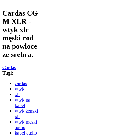
Cardas CG
M XLR -
wtyk xlr
męski rod
na powłoce
ze srebra.
Cardas
Tagi:
cardas
wtyk
xlr
wtyk na
kabel
wtyk żeński
xlr
wtyk męski
audio
kabel audio