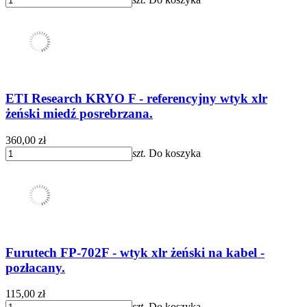
ETI Research KRYO F - referencyjny wtyk xlr
żeński miedź posrebrzana.
360,00 zł
szt.
Do koszyka
Furutech FP-702F - wtyk xlr żeński na kabel -
pozłacany.
115,00 zł
szt.
Do koszyka