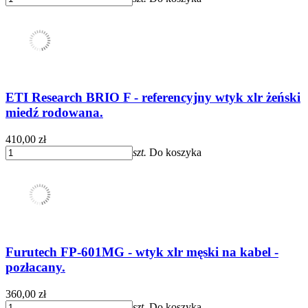
ETI Research BRIO F - referencyjny wtyk xlr żeński
miedź rodowana.
410,00 zł
szt.
Do koszyka
Furutech FP-601MG - wtyk xlr męski na kabel -
pozłacany.
360,00 zł
szt.
Do koszyka