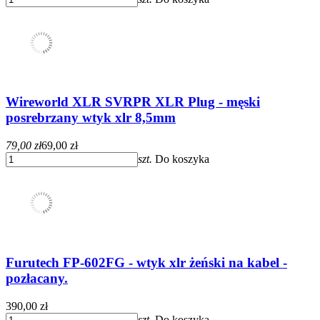
Wireworld XLR SVRPR XLR Plug - męski
posrebrzany wtyk xlr 8,5mm
79,00 zł
69,00 zł
szt.
Do koszyka
Furutech FP-602FG - wtyk xlr żeński na kabel -
pozłacany.
390,00 zł
szt.
Do koszyka