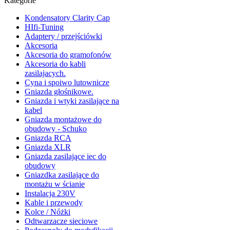
Kategorie
Kondensatory Clarity Cap
HIfi-Tuning
Adaptery / przejściówki
Akcesoria
Akcesoria do gramofonów
Akcesoria do kabli
zasilajacych.
Cyna i spoiwo lutownicze
Gniazda głośnikowe.
Gniazda i wtyki zasilające na
kabel
Gniazda montażowe do
obudowy - Schuko
Gniazda RCA
Gniazda XLR
Gniazda zasilające iec do
obudowy
Gniazdka zasilające do
montażu w ścianie
Instalacja 230V
Kable i przewody
Kolce / Nóżki
Odtwarzacze sieciowe