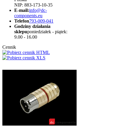
NIP: 883-173-10-35
E-mail:
info@dc-
components.eu
Telefon
793-009-041
Godziny działania
sklepu
poniedziałek - piątek:
9.00 - 16.00
Cennik