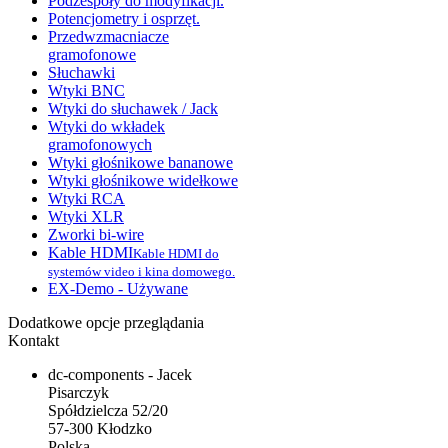
Podzespoły do modyfikacji.
Potencjometry i osprzęt.
Przedwzmacniacze
gramofonowe
Słuchawki
Wtyki BNC
Wtyki do słuchawek / Jack
Wtyki do wkładek
gramofonowych
Wtyki głośnikowe bananowe
Wtyki głośnikowe widełkowe
Wtyki RCA
Wtyki XLR
Zworki bi-wire
Kable HDMI
Kable HDMI do
systemów video i kina domowego.
EX-Demo - Używane
Dodatkowe opcje przeglądania
Kontakt
dc-components - Jacek
Pisarczyk
Spółdzielcza 52/20
57-300 Kłodzko
Polska