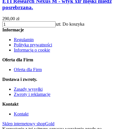
ETI Research Nexus M - wtyk xlr męski miedź
posrebrzana.
290,00 zł
szt.
Do koszyka
Informacje
Regulamin
Polityka prywatności
Informacja o cookie
Oferta dla Firm
Oferta dla Firm
Dostawa i zwroty.
Zasady wysyłki
Zwroty i reklamacje
Kontakt
Kontakt
Sklep internetowy shopGold
Korzystanie z tej witryny oznacza wyrażenie zgody na