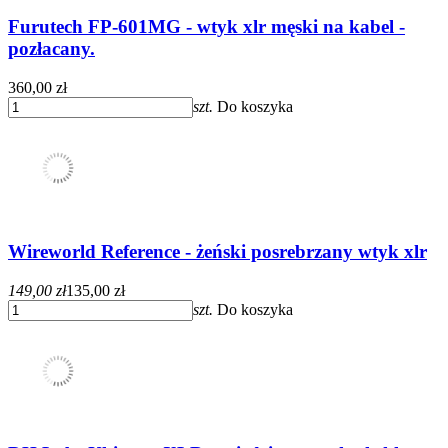
Furutech FP-601MG - wtyk xlr męski na kabel -
pozłacany.
360,00 zł
szt.
Do koszyka
Wireworld Reference - żeński posrebrzany wtyk xlr
149,00 zł
135,00 zł
szt.
Do koszyka