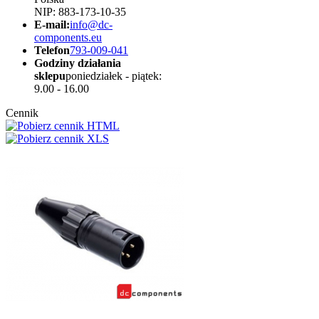
NIP: 883-173-10-35
E-mail:
info@dc-
components.eu
Telefon
793-009-041
Godziny działania
sklepu
poniedziałek - piątek:
9.00 - 16.00
Cennik