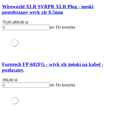
Wireworld XLR SVRPR XLR Plug - męski
posrebrzany wtyk xlr 8,5mm
79,00 zł
69,00 zł
szt.
Do koszyka
Furutech FP-602FG - wtyk xlr żeński na kabel -
pozłacany.
390,00 zł
szt.
Do koszyka