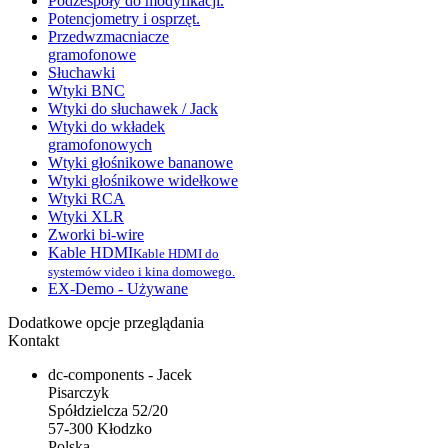
Podzespoły do modyfikacji.
Potencjometry i osprzęt.
Przedwzmacniacze
gramofonowe
Słuchawki
Wtyki BNC
Wtyki do słuchawek / Jack
Wtyki do wkładek
gramofonowych
Wtyki głośnikowe bananowe
Wtyki głośnikowe widełkowe
Wtyki RCA
Wtyki XLR
Zworki bi-wire
Kable HDMI
Kable HDMI do
systemów video i kina domowego.
EX-Demo - Używane
Dodatkowe opcje przeglądania
Kontakt
dc-components - Jacek
Pisarczyk
Spółdzielcza 52/20
57-300 Kłodzko
Polska