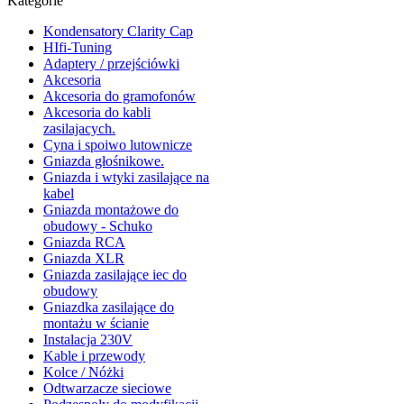
Kategorie
Kondensatory Clarity Cap
HIfi-Tuning
Adaptery / przejściówki
Akcesoria
Akcesoria do gramofonów
Akcesoria do kabli
zasilajacych.
Cyna i spoiwo lutownicze
Gniazda głośnikowe.
Gniazda i wtyki zasilające na
kabel
Gniazda montażowe do
obudowy - Schuko
Gniazda RCA
Gniazda XLR
Gniazda zasilające iec do
obudowy
Gniazdka zasilające do
montażu w ścianie
Instalacja 230V
Kable i przewody
Kolce / Nóżki
Odtwarzacze sieciowe