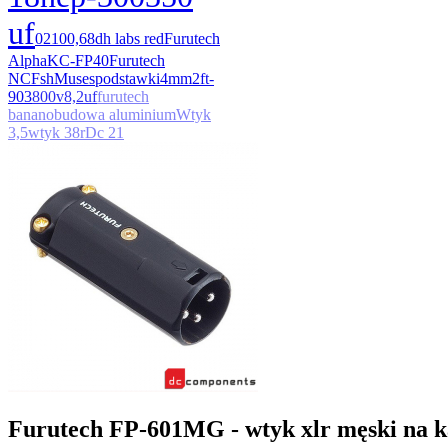
uf
0210
0,68
dh labs red
Furutech
Alpha
KC-FP40
Furutech
NCF
sh
Muses
podstawki
4mm2
ft-
903
800v
8,2uf
furutech
banan
obudowa aluminium
Wtyk
3,5
wtyk 38r
Dc 21
Furutech FP-601MG - wtyk xlr męski na ka