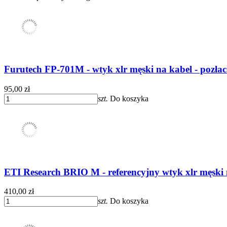
Furutech FP-701M - wtyk xlr męski na kabel - pozłac
95,00 zł
szt.
Do koszyka
ETI Research BRIO M - referencyjny wtyk xlr męski
410,00 zł
szt.
Do koszyka