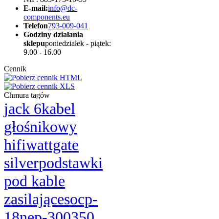
E-mail:
info@dc-
components.eu
Telefon
793-009-041
Godziny działania
sklepu
poniedziałek - piątek:
9.00 - 16.00
Cennik
Chmura tagów
jack 6
kabel
głośnikowy
hifi
wattgate
silver
podstawki
pod kable
zasilające
socp-
18
nep-3003
50