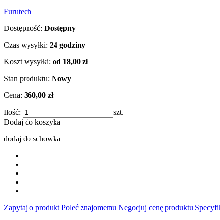
Furutech
Dostępność:
Dostępny
Czas wysyłki:
24 godziny
Koszt wysyłki:
od 18,00 zł
Stan produktu:
Nowy
Cena:
360,00 zł
Ilość:
szt.
Dodaj do koszyka
dodaj do schowka
Zapytaj o produkt
Poleć znajomemu
Negocjuj cenę produktu
Specyfi