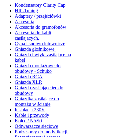
Kondensatory Clarity Cap
HIfi-Tuning
Adaptery / przejściówki
Akcesoria
Akcesoria do gramofonów
Akcesoria do kabli
zasilajacych.
Cyna i spoiwo lutownicze
Gniazda głośnikowe.
Gniazda i wtyki zasilające na
kabel
Gniazda montażowe do
obudowy - Schuko
Gniazda RCA
Gniazda XLR
Gniazda zasilające iec do
obudowy
Gniazdka zasilające do
montażu w ścianie
Instalacja 230V
Kable i przewody
Kolce / Nóżki
Odtwarzacze sieciowe
Podzespoły do modyfikacji.