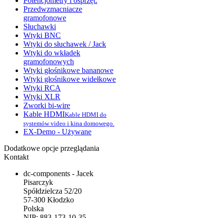
Potencjometry i osprzęt.
Przedwzmacniacze
gramofonowe
Słuchawki
Wtyki BNC
Wtyki do słuchawek / Jack
Wtyki do wkładek
gramofonowych
Wtyki głośnikowe bananowe
Wtyki głośnikowe widełkowe
Wtyki RCA
Wtyki XLR
Zworki bi-wire
Kable HDMI
Kable HDMI do
systemów video i kina domowego.
EX-Demo - Używane
Dodatkowe opcje przeglądania
Kontakt
dc-components - Jacek
Pisarczyk
Spółdzielcza 52/20
57-300 Kłodzko
Polska
NIP: 883-173-10-35