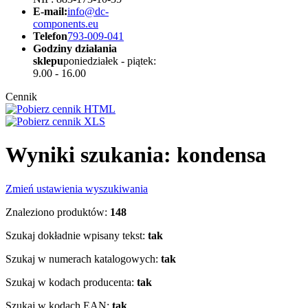
E-mail:
info@dc-
components.eu
Telefon
793-009-041
Godziny działania
sklepu
poniedziałek - piątek:
9.00 - 16.00
Cennik
Wyniki szukania: kondensa
Zmień ustawienia wyszukiwania
Znaleziono produktów:
148
Szukaj dokładnie wpisany tekst:
tak
Szukaj w numerach katalogowych:
tak
Szukaj w kodach producenta:
tak
Szukaj w kodach EAN:
tak