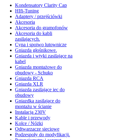
Kondensatory Clarity Cap
HIfi-Tuning
Adaptery / przejściówki
Akcesoria
Akcesoria do gramofonów
Akcesoria do kabli
zasilajacych.
Cyna i spoiwo lutownicze
Gniazda głośnikowe.
Gniazda i wtyki zasilające na
kabel
Gniazda montażowe do
obudowy - Schuko
Gniazda RCA
Gniazda XLR
Gniazda zasilające iec do
obudowy
Gniazdka zasilające do
montażu w ścianie
Instalacja 230V
Kable i przewody
Kolce / Nóżki
Odtwarzacze sieciowe
Podzespoły do modyfikacji.