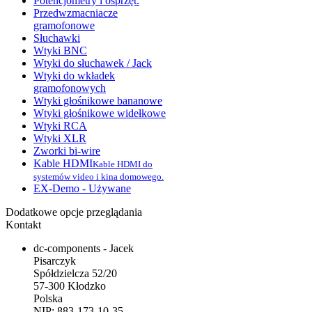
Potencjometry i osprzęt.
Przedwzmacniacze
gramofonowe
Słuchawki
Wtyki BNC
Wtyki do słuchawek / Jack
Wtyki do wkładek
gramofonowych
Wtyki głośnikowe bananowe
Wtyki głośnikowe widełkowe
Wtyki RCA
Wtyki XLR
Zworki bi-wire
Kable HDMI
Kable HDMI do
systemów video i kina domowego.
EX-Demo - Używane
Dodatkowe opcje przeglądania
Kontakt
dc-components - Jacek
Pisarczyk
Spółdzielcza 52/20
57-300 Kłodzko
Polska
NIP: 883-173-10-35