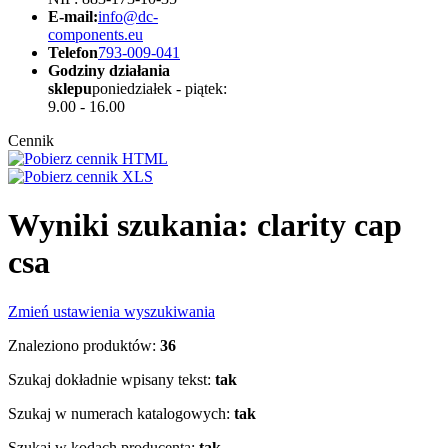
E-mail:
info@dc-
components.eu
Telefon
793-009-041
Godziny działania
sklepu
poniedziałek - piątek:
9.00 - 16.00
Cennik
Wyniki szukania: clarity cap
csa
Zmień ustawienia wyszukiwania
Znaleziono produktów:
36
Szukaj dokładnie wpisany tekst:
tak
Szukaj w numerach katalogowych:
tak
Szukaj w kodach producenta:
tak