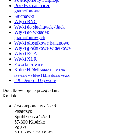
Potencjometry i osprzęt.
Przedwzmacniacze
gramofonowe
Słuchawki
Wtyki BNC
Wtyki do słuchawek / Jack
Wtyki do wkładek
gramofonowych
Wtyki głośnikowe bananowe
Wtyki głośnikowe widełkowe
Wtyki RCA
Wtyki XLR
Zworki bi-wire
Kable HDMI
Kable HDMI do
systemów video i kina domowego.
EX-Demo - Używane
Dodatkowe opcje przeglądania
Kontakt
dc-components - Jacek
Pisarczyk
Spółdzielcza 52/20
57-300 Kłodzko
Polska
NIP: 883-173-10-35