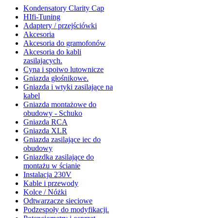
Kondensatory Clarity Cap
HIfi-Tuning
Adaptery / przejściówki
Akcesoria
Akcesoria do gramofonów
Akcesoria do kabli
zasilajacych.
Cyna i spoiwo lutownicze
Gniazda głośnikowe.
Gniazda i wtyki zasilające na
kabel
Gniazda montażowe do
obudowy - Schuko
Gniazda RCA
Gniazda XLR
Gniazda zasilające iec do
obudowy
Gniazdka zasilające do
montażu w ścianie
Instalacja 230V
Kable i przewody
Kolce / Nóżki
Odtwarzacze sieciowe
Podzespoły do modyfikacji.