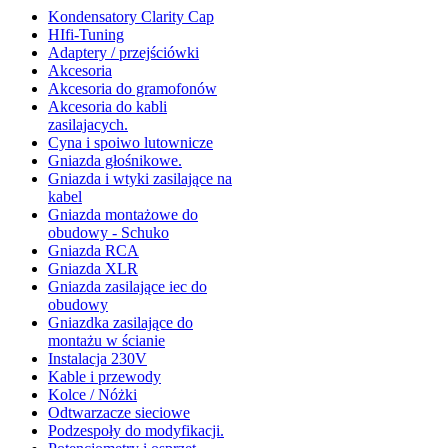
Kondensatory Clarity Cap
HIfi-Tuning
Adaptery / przejściówki
Akcesoria
Akcesoria do gramofonów
Akcesoria do kabli
zasilajacych.
Cyna i spoiwo lutownicze
Gniazda głośnikowe.
Gniazda i wtyki zasilające na
kabel
Gniazda montażowe do
obudowy - Schuko
Gniazda RCA
Gniazda XLR
Gniazda zasilające iec do
obudowy
Gniazdka zasilające do
montażu w ścianie
Instalacja 230V
Kable i przewody
Kolce / Nóżki
Odtwarzacze sieciowe
Podzespoły do modyfikacji.