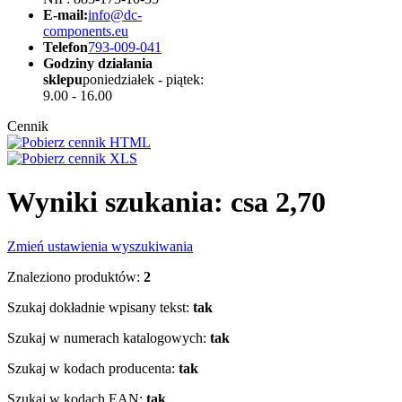
E-mail:
info@dc-
components.eu
Telefon
793-009-041
Godziny działania
sklepu
poniedziałek - piątek:
9.00 - 16.00
Cennik
Wyniki szukania: csa 2,70
Zmień ustawienia wyszukiwania
Znaleziono produktów:
2
Szukaj dokładnie wpisany tekst:
tak
Szukaj w numerach katalogowych:
tak
Szukaj w kodach producenta:
tak
Szukaj w kodach EAN:
tak