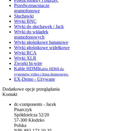
Potencjometry i osprzęt.
Przedwzmacniacze
gramofonowe
Słuchawki
Wtyki BNC
Wtyki do słuchawek / Jack
Wtyki do wkładek
gramofonowych
Wtyki głośnikowe bananowe
Wtyki głośnikowe widełkowe
Wtyki RCA
Wtyki XLR
Zworki bi-wire
Kable HDMI
Kable HDMI do
systemów video i kina domowego.
EX-Demo - Używane
Dodatkowe opcje przeglądania
Kontakt
dc-components - Jacek
Pisarczyk
Spółdzielcza 52/20
57-300 Kłodzko
Polska
NIP: 883-173-10-35