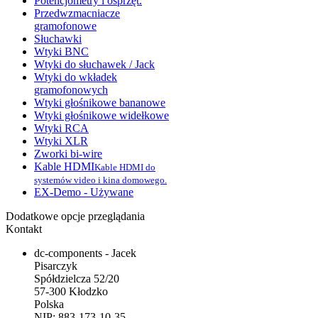
Potencjometry i osprzęt.
Przedwzmacniacze
gramofonowe
Słuchawki
Wtyki BNC
Wtyki do słuchawek / Jack
Wtyki do wkładek
gramofonowych
Wtyki głośnikowe bananowe
Wtyki głośnikowe widełkowe
Wtyki RCA
Wtyki XLR
Zworki bi-wire
Kable HDMI
Kable HDMI do
systemów video i kina domowego.
EX-Demo - Używane
Dodatkowe opcje przeglądania
Kontakt
dc-components - Jacek
Pisarczyk
Spółdzielcza 52/20
57-300 Kłodzko
Polska
NIP: 883-173-10-35