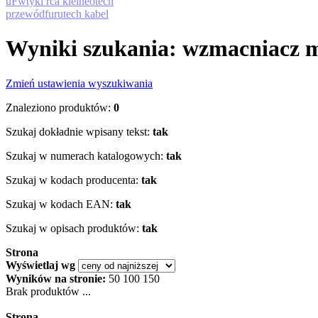
uF
wtyki rca klei
neotech
przewód
furutech kabel
Wyniki szukania: wzmacniacz 
Zmień ustawienia wyszukiwania
Znaleziono produktów:
0
Szukaj dokładnie wpisany tekst:
tak
Szukaj w numerach katalogowych:
tak
Szukaj w kodach producenta:
tak
Szukaj w kodach EAN:
tak
Szukaj w opisach produktów:
tak
Strona
Wyświetlaj wg
Wyników na stronie:
50
100
150
Brak produktów ...
Strona