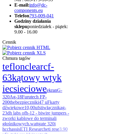
E-mail:
info@dc-
components.eu
Telefon
793-009-041
Godziny działania
sklepu
poniedziałek - piątek:
9.00 - 16.00
Cennik
Chmura tagów
teflon
clear
cf-
63
kątowy wtyk
iec
sieciowe
ekran
G-
320Ag-18
Furutech FP-
200
the
bezpieczniki
47 uF
karty
dźwiękowe
10,00uf
sti
włącznik
ag-
23
dh labs ofh-12 - biwire jumpers -
zworki kablowe do terminali
głośnikowych.
wattgate 320i
hc
chassis
ETI Research
eti rese
3.90