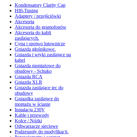
Kondensatory Clarity Cap
HIfi-Tuning
Adaptery / przejściówki
Akcesoria
Akcesoria do gramofonów
Akcesoria do kabli
zasilajacych.
Cyna i spoiwo lutownicze
Gniazda głośnikowe.
Gniazda i wtyki zasilające na
kabel
Gniazda montażowe do
obudowy - Schuko
Gniazda RCA
Gniazda XLR
Gniazda zasilające iec do
obudowy
Gniazdka zasilające do
montażu w ścianie
Instalacja 230V
Kable i przewody
Kolce / Nóżki
Odtwarzacze sieciowe
Podzespoły do modyfikacji.