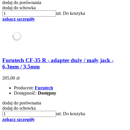
dodaj do porównania
dodaj do schowka
szt.
Do koszyka
zobacz szczegóły
Furutech CF-35 R - adapter duży / mały jack -
6,3mm / 3,5mm
205,00 zł
Producent:
Furutech
Dostępność:
Dostępny
dodaj do porównania
dodaj do schowka
szt.
Do koszyka
zobacz szczegóły