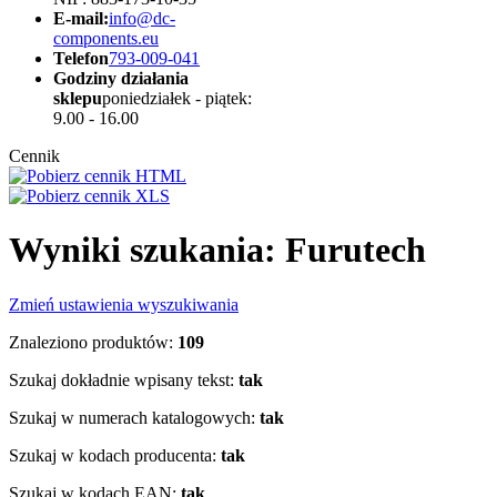
E-mail:
info@dc-
components.eu
Telefon
793-009-041
Godziny działania
sklepu
poniedziałek - piątek:
9.00 - 16.00
Cennik
Wyniki szukania: Furutech
Zmień ustawienia wyszukiwania
Znaleziono produktów:
109
Szukaj dokładnie wpisany tekst:
tak
Szukaj w numerach katalogowych:
tak
Szukaj w kodach producenta:
tak
Szukaj w kodach EAN:
tak