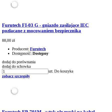
Furutech FI-03 G - gniazdo zasilające IEC
pozłacane z mocowaniem bezpiecznika
88,00 zł
Producent:
Furutech
Dostępność:
Dostępny
dodaj do porównania
dodaj do schowka
szt.
Do koszyka
zobacz szczegóły
Furutech FP-701M - wtyk xlr męski na kabel -