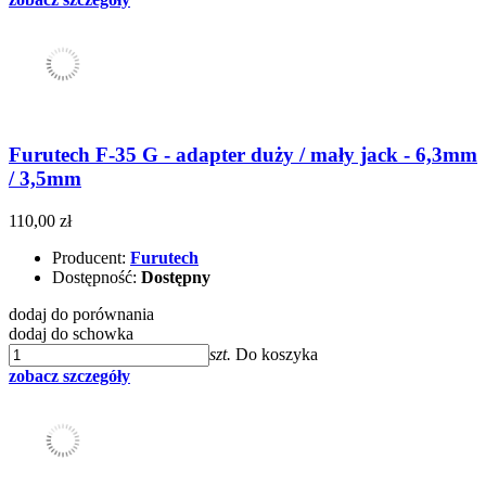
Furutech F-35 G - adapter duży / mały jack - 6,3mm
/ 3,5mm
110,00 zł
Producent:
Furutech
Dostępność:
Dostępny
dodaj do porównania
dodaj do schowka
szt.
Do koszyka
zobacz szczegóły