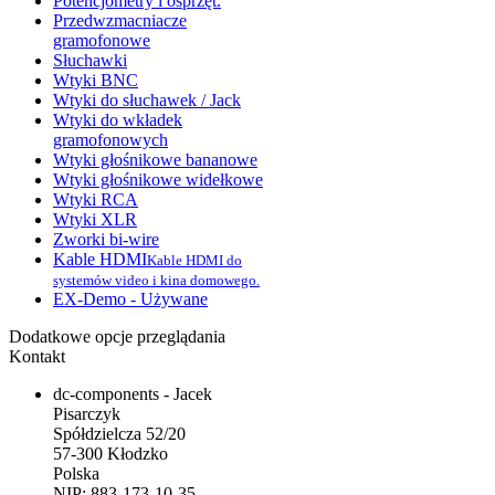
Potencjometry i osprzęt.
Przedwzmacniacze
gramofonowe
Słuchawki
Wtyki BNC
Wtyki do słuchawek / Jack
Wtyki do wkładek
gramofonowych
Wtyki głośnikowe bananowe
Wtyki głośnikowe widełkowe
Wtyki RCA
Wtyki XLR
Zworki bi-wire
Kable HDMI
Kable HDMI do
systemów video i kina domowego.
EX-Demo - Używane
Dodatkowe opcje przeglądania
Kontakt
dc-components - Jacek
Pisarczyk
Spółdzielcza 52/20
57-300 Kłodzko
Polska
NIP: 883-173-10-35