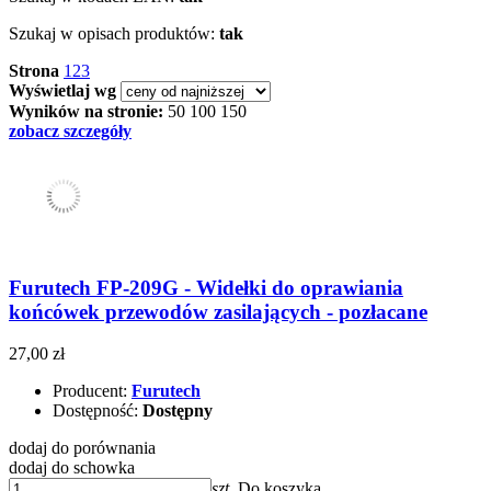
Szukaj w opisach produktów:
tak
Strona
1
2
3
Wyświetlaj wg
Wyników na stronie:
50
100
150
zobacz szczegóły
Furutech FP-209G - Widełki do oprawiania
końcówek przewodów zasilających - pozłacane
27,00 zł
Producent:
Furutech
Dostępność:
Dostępny
dodaj do porównania
dodaj do schowka
szt.
Do koszyka