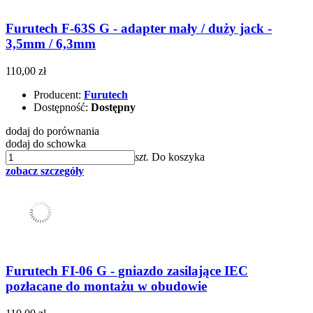
Furutech F-63S G - adapter mały / duży jack -
3,5mm / 6,3mm
110,00 zł
Producent:
Furutech
Dostępność:
Dostępny
dodaj do porównania
dodaj do schowka
szt.
Do koszyka
zobacz szczegóły
Furutech FI-06 G - gniazdo zasilające IEC
pozłacane do montażu w obudowie