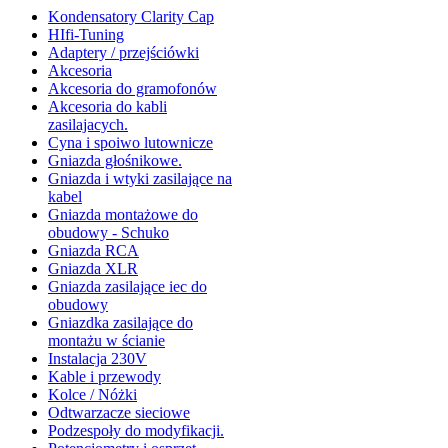
Kondensatory Clarity Cap
HIfi-Tuning
Adaptery / przejściówki
Akcesoria
Akcesoria do gramofonów
Akcesoria do kabli
zasilajacych.
Cyna i spoiwo lutownicze
Gniazda głośnikowe.
Gniazda i wtyki zasilające na
kabel
Gniazda montażowe do
obudowy - Schuko
Gniazda RCA
Gniazda XLR
Gniazda zasilające iec do
obudowy
Gniazdka zasilające do
montażu w ścianie
Instalacja 230V
Kable i przewody
Kolce / Nóżki
Odtwarzacze sieciowe
Podzespoły do modyfikacji.