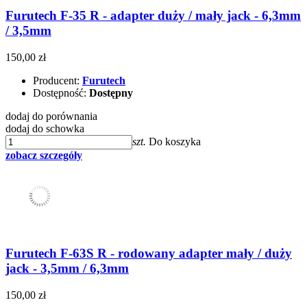
Furutech F-35 R - adapter duży / mały jack - 6,3mm
/ 3,5mm
150,00 zł
Producent:
Furutech
Dostępność:
Dostępny
dodaj do porównania
dodaj do schowka
szt.
Do koszyka
zobacz szczegóły
Furutech F-63S R - rodowany adapter mały / duży
jack - 3,5mm / 6,3mm
150,00 zł